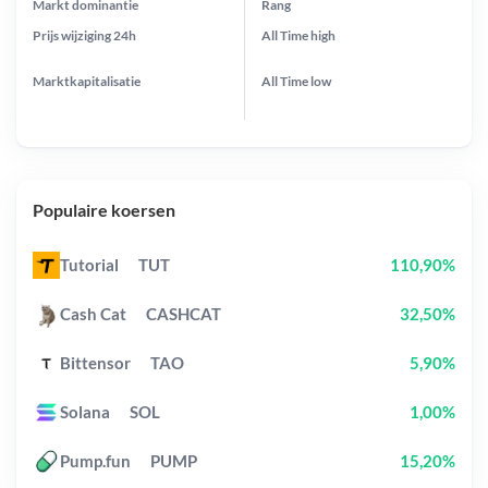
Markt dominantie
Rang
Prijs wijziging
24h
All Time
high
Marktkapitalisatie
All Time
low
Populaire koersen
Tutorial
TUT
110,90%
Cash Cat
CASHCAT
32,50%
Bittensor
TAO
5,90%
Solana
SOL
1,00%
Pump.fun
PUMP
15,20%