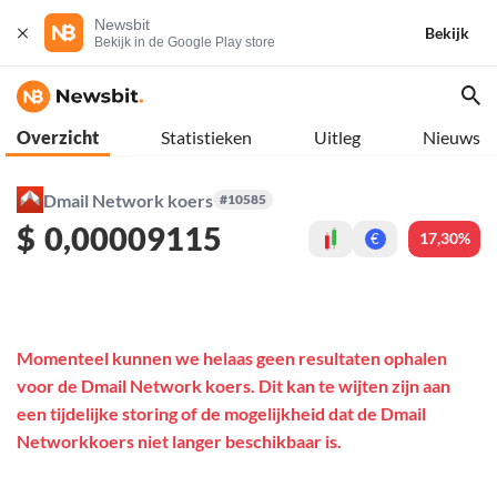
Newsbit
Bekijk
Bekijk in de Google Play store
Overzicht
Statistieken
Uitleg
Nieuws
Dmail Network koers
#10585
$
0,00009115
17,30%
€
Momenteel kunnen we helaas geen resultaten ophalen
voor de Dmail Network koers. Dit kan te wijten zijn aan
een tijdelijke storing of de mogelijkheid dat de Dmail
Networkkoers niet langer beschikbaar is.