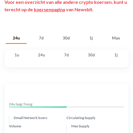
Voor een overzicht van alle andere crypto koersen, kunt u
terecht op de
koersenpagina
van Newsbit.
24u
7d
30d
1j
Max
1u
24u
7d
30d
1j
24u laag / hoog
Dmail Network koers
Circulating Supply
Volume
Max Supply