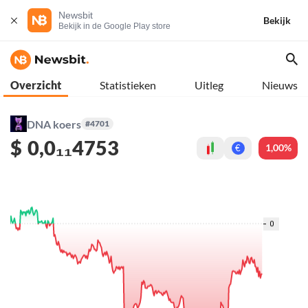
Newsbit
Bekijk
Bekijk in de Google Play store
Overzicht
Statistieken
Uitleg
Nieuws
DNA koers
#4701
$
0,0₁₁4753
1,00%
€