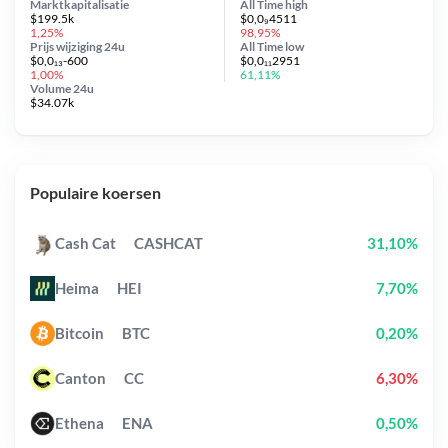
Marktkapitalisatie
All Time
high
$199.5k
$0,0₉4511
1,25%
98,95%
Prijs wijziging
24u
All Time
low
$0,0₁₃-600
$0,0₁₁2951
1,00%
61,11%
Volume 24u
$34.07k
Populaire koersen
Cash Cat
CASHCAT
31,10%
Heima
HEI
7,70%
Bitcoin
BTC
0,20%
Canton
CC
6,30%
Ethena
ENA
0,50%