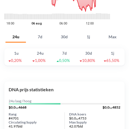
24u
7d
30d
1j
Max
1u
24u
7d
30d
1j
0,20%
1,00%
0,50%
10,80%
65,50%
DNA prijs statistieken
24u laag / hoog
$0,0₁₁4668
$0,0₁₁4852
Rang
DNA koers
#4701
$0,0₁₁4753
Circulating Supply
Max Supply
41.97bld
42.07bld