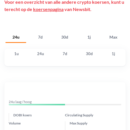
Voor een overzicht van alle andere crypto koersen, kunt u
terecht op de
koersenpagina
van Newsbit.
24u
7d
30d
1j
Max
1u
24u
7d
30d
1j
24u laag / hoog
DOBI koers
Circulating Supply
Volume
Max Supply