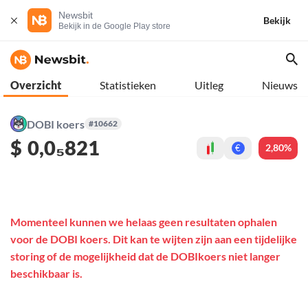
Newsbit
Bekijk
Bekijk in de Google Play store
Overzicht
Statistieken
Uitleg
Nieuws
DOBI koers
#10662
$
0,0₅821
2,80%
€
Momenteel kunnen we helaas geen resultaten ophalen
voor de DOBI koers. Dit kan te wijten zijn aan een tijdelijke
storing of de mogelijkheid dat de DOBIkoers niet langer
beschikbaar is.