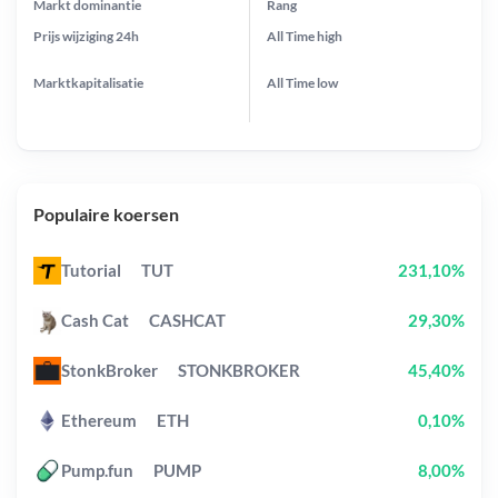
Markt dominantie
Rang
Prijs wijziging
24h
All Time
high
Marktkapitalisatie
All Time
low
Populaire koersen
Tutorial
TUT
231,10%
Cash Cat
CASHCAT
29,30%
StonkBroker
STONKBROKER
45,40%
Ethereum
ETH
0,10%
Pump.fun
PUMP
8,00%