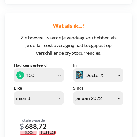
Wat als ik...?
Zie hoeveel waarde je vandaag zou hebben als
je dollar-cost averaging had toegepast op
verschillende cryptocurrencies.
Had geïnvesteerd
In
$
Elke
Sinds
Totale waarde
$
688,72
- 0,00%
- $ 1.311,28