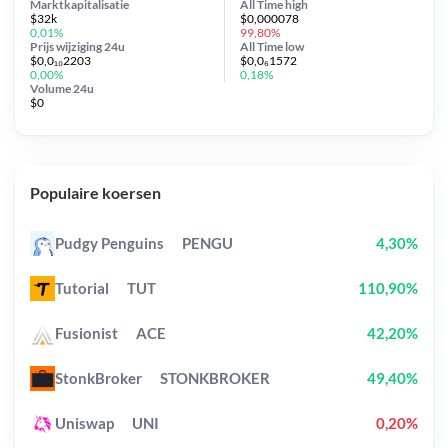
Marktkapitalisatie
All Time
high
$32k
$0,000078
0,01%
99,80%
Prijs wijziging
24u
All Time
low
$0,0₁₀2203
$0,0₆1572
0,00%
0,18%
Volume 24u
$0
Populaire koersen
Pudgy Penguins
PENGU
4,30%
Tutorial
TUT
110,90%
Fusionist
ACE
42,20%
StonkBroker
STONKBROKER
49,40%
Uniswap
UNI
0,20%