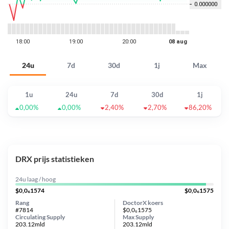
24u
7d
30d
1j
Max
1u
24u
7d
30d
1j
0,00%
0,00%
2,40%
2,70%
86,20%
DRX prijs statistieken
24u laag / hoog
$0,0₆1574
$0,0₆1575
Rang
DoctorX koers
#7814
$0,0₆1575
Circulating Supply
Max Supply
203.12mld
203.12mld