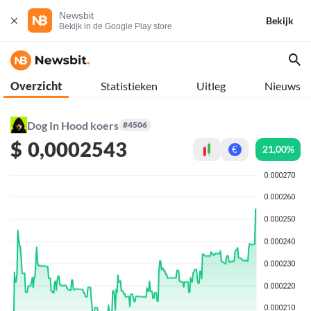
Newsbit
Bekijk
Bekijk in de Google Play store
Overzicht
Statistieken
Uitleg
Nieuws
Dog In Hood koers
#4506
$
0,0002543
21,00%
€