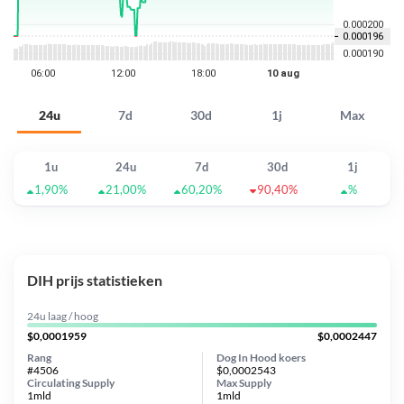
24u
7d
30d
1j
Max
1u
24u
7d
30d
1j
1,90%
21,00%
60,20%
90,40%
%
DIH prijs statistieken
24u laag / hoog
$0,0001959
$0,0002447
Rang
Dog In Hood koers
#4506
$0,0002543
Circulating Supply
Max Supply
1mld
1mld