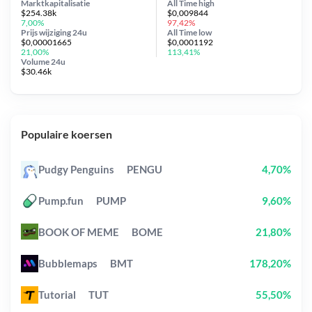
Marktkapitalisatie
All Time
high
$254.38k
$0,009844
7,00%
97,42%
Prijs wijziging
24u
All Time
low
$0,00001665
$0,0001192
21,00%
113,41%
Volume 24u
$30.46k
Populaire koersen
Pudgy Penguins
PENGU
4,70%
Pump.fun
PUMP
9,60%
BOOK OF MEME
BOME
21,80%
Bubblemaps
BMT
178,20%
Tutorial
TUT
55,50%