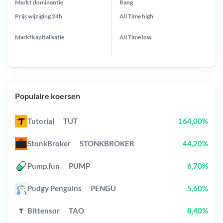
Markt dominantie
Rang
Prijs wijziging
24h
All Time
high
Marktkapitalisatie
All Time
low
Populaire koersen
Tutorial
TUT
164,00%
StonkBroker
STONKBROKER
44,20%
Pump.fun
PUMP
6,70%
Pudgy Penguins
PENGU
5,60%
Bittensor
TAO
8,40%