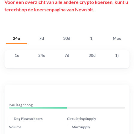
Voor een overzicht van alle andere crypto koersen, kunt u
terecht op de
koersenpagina
van Newsbit.
24u
7d
30d
1j
Max
1u
24u
7d
30d
1j
24u laag / hoog
Dog Picasso koers
Circulating Supply
Volume
Max Supply