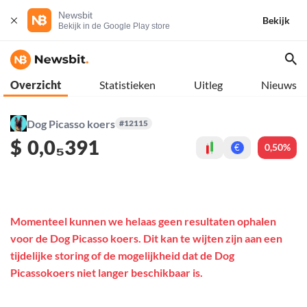
Newsbit
Bekijk
Bekijk in de Google Play store
Overzicht
Statistieken
Uitleg
Nieuws
Dog Picasso koers
#12115
$
0,0₅391
0,50%
€
Momenteel kunnen we helaas geen resultaten ophalen
voor de Dog Picasso koers. Dit kan te wijten zijn aan een
tijdelijke storing of de mogelijkheid dat de Dog
Picassokoers niet langer beschikbaar is.