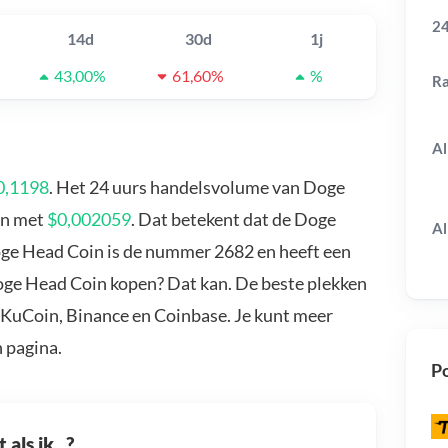
24
14d
30d
1j
43,00%
61,60%
%
R
Al
0,1198
. Het 24 uurs handelsvolume van Doge
en met
$0,002059
. Dat betekent dat de Doge
Al
oge Head Coin is de nummer 2682 en heeft een
Doge Head Coin kopen? Dat kan. De beste plekken
 KuCoin, Binance en Coinbase. Je kunt meer
 pagina.
Po
als ik...?