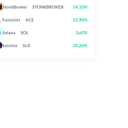
StonkBroker
STONKBROKER
54,10%
Fusionist
ACE
22,90%
Solana
SOL
3,60%
Solstice
SLX
20,20%