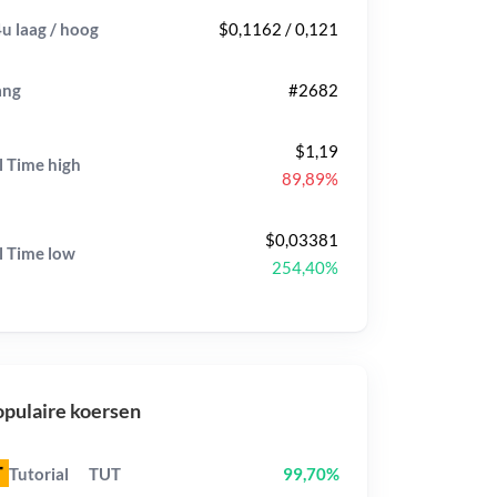
u laag / hoog
$0,1162 / 0,121
ang
#2682
$1,19
l Time
high
89,89%
$0,03381
l Time
low
254,40%
pulaire koersen
Tutorial
TUT
99,70%