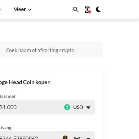
Meer
hiba Inu
Dogecoin
Solana
BNB
oge Head Coin kopen
taal met
$
tvang