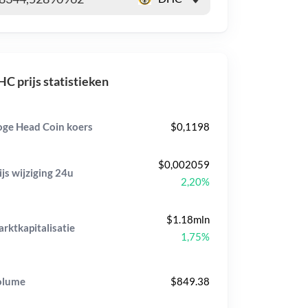
C prijs statistieken
ge Head Coin koers
$0,1198
$0,002059
ijs wijziging
24u
2,20%
$1.18mln
rktkapitalisatie
1,75%
olume
$849.38