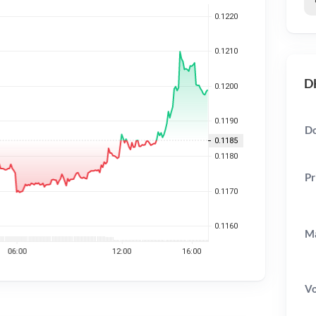
DH
Do
Pr
Ma
V