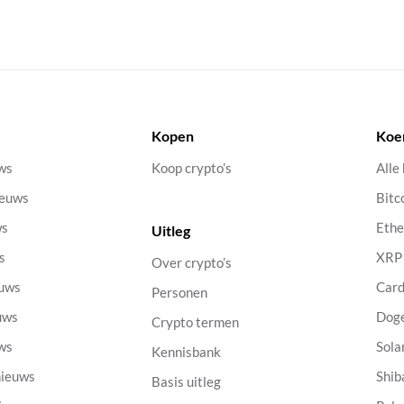
Kopen
Koe
uws
Koop crypto’s
Alle
ieuws
Bitc
ws
Eth
Uitleg
s
XRP
Over crypto’s
euws
Car
Personen
uws
Dog
Crypto termen
uws
Sola
Kennisbank
nieuws
Shib
Basis uitleg