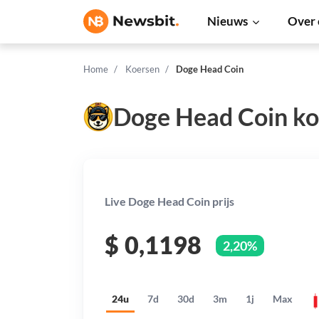
Nieuws
Over 
Home
Koersen
Doge Head Coin
Doge Head Coin ko
Live Doge Head Coin prijs
$
0,1198
2,20%
24u
7d
30d
3m
1j
Max