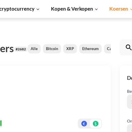
cryptocurrency
Kopen & Verkopen
Koersen
ers
Alle
Bitcoin
XRP
Ethereum
Cardano
S
#2682
D
Be
On
€
$