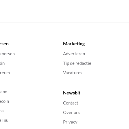
rsen
Marketing
 koersen
Adverteren
oin
Tip de redactie
ereum
Vacatures
dano
Newsbit
ecoin
Contact
na
Over ons
a Inu
Privacy