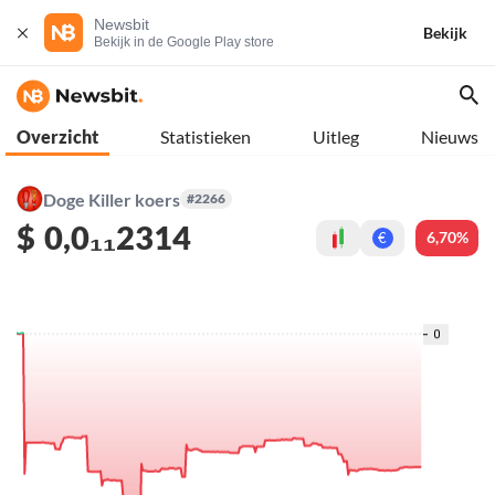
Newsbit
Bekijk
Bekijk in de Google Play store
Overzicht
Statistieken
Uitleg
Nieuws
Doge Killer koers
#2266
$
0,0₁₁2314
6,70%
€