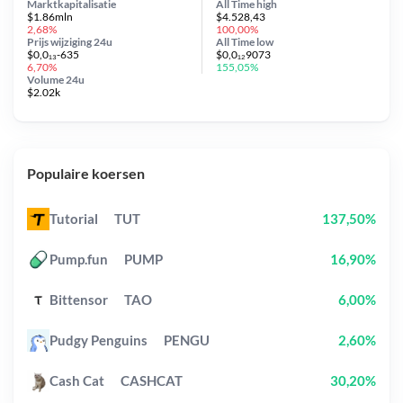
Marktkapitalisatie
All Time
high
$1.86mln
$4.528,43
2,68%
100,00%
Prijs wijziging
24u
All Time
low
$0,0₁₃-635
$0,0₁₂9073
6,70%
155,05%
Volume 24u
$2.02k
Populaire koersen
Tutorial
TUT
137,50%
Pump.fun
PUMP
16,90%
Bittensor
TAO
6,00%
Pudgy Penguins
PENGU
2,60%
Cash Cat
CASHCAT
30,20%