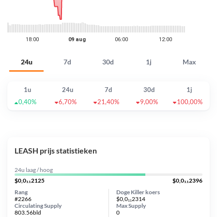
24u
7d
30d
1j
Max
1u
24u
7d
30d
1j
0,40%
6,70%
21,40%
9,00%
100,00%
LEASH prijs statistieken
24u laag / hoog
$0,0₁₁2125
$0,0₁₁2396
Rang
Doge Killer koers
#2266
$0,0₁₁2314
Circulating Supply
Max Supply
803.56bld
0