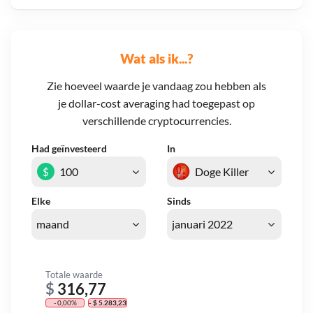
Wat als ik...?
Zie hoeveel waarde je vandaag zou hebben als
je dollar-cost averaging had toegepast op
verschillende cryptocurrencies.
Had geïnvesteerd
In
$
Elke
Sinds
Totale waarde
$
316,77
- 0,00%
- $ 5.283,23