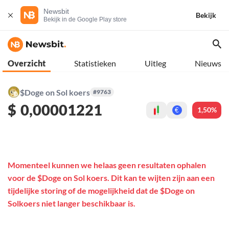
Newsbit
Bekijk
Bekijk in de Google Play store
Overzicht
Statistieken
Uitleg
Nieuws
$Doge on Sol koers
#9763
$
0,00001221
1,50%
€
Momenteel kunnen we helaas geen resultaten ophalen
voor de $Doge on Sol koers. Dit kan te wijten zijn aan een
tijdelijke storing of de mogelijkheid dat de $Doge on
Solkoers niet langer beschikbaar is.