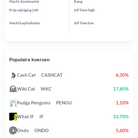
Markt dominantie
Rang
Prijs wijziging
24h
All Time
high
Marktkapitalisatie
All Time
low
Populaire koersen
Cash Cat
CASHCAT
6,30%
Wiki Cat
WKC
17,80%
Pudgy Penguins
PENGU
1,10%
What IF
IF
33,70%
Ondo
ONDO
5,60%