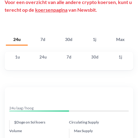
Voor een overzicht van alle andere crypto koersen, kunt u
terecht op de
koersenpagina
van Newsbit.
24u
7d
30d
1j
Max
1u
24u
7d
30d
1j
24u laag / hoog
$Doge on Sol koers
Circulating Supply
Volume
Max Supply