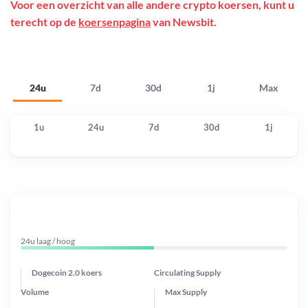
Voor een overzicht van alle andere crypto koersen, kunt u
terecht op de
koersenpagina
van Newsbit.
24u
7d
30d
1j
Max
1u
24u
7d
30d
1j
24u laag / hoog
Dogecoin 2.0 koers
Circulating Supply
Volume
Max Supply