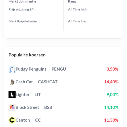
Markt dominantie
Rang
Prijs wijziging
24h
All Time
high
Marktkapitalisatie
All Time
low
Populaire koersen
Pudgy Penguins
PENGU
3,50%
Cash Cat
CASHCAT
14,40%
Lighter
LIT
9,00%
Block Street
BSB
14,10%
Canton
CC
11,30%