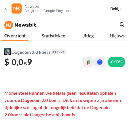
Newsbit
Bekijk
Bekijk in de Google Play store
Overzicht
Statistieken
Uitleg
Nieuws
Dogecoin 2.0 koers
#13296
$
0,0₅9
0,00%
€
Momenteel kunnen we helaas geen resultaten ophalen
voor de Dogecoin 2.0 koers. Dit kan te wijten zijn aan een
tijdelijke storing of de mogelijkheid dat de Dogecoin
2.0koers niet langer beschikbaar is.