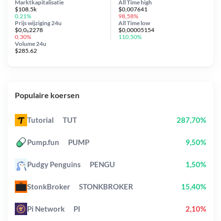
Marktkapitalisatie
All Time
high
$108.5k
$0,007641
0,21%
98,58%
Prijs wijziging
24u
All Time
low
$0,0₆2278
$0,00005154
0,30%
110,50%
Volume 24u
$285.62
Populaire koersen
Tutorial
TUT
287,70%
Pump.fun
PUMP
9,50%
Pudgy Penguins
PENGU
1,50%
StonkBroker
STONKBROKER
15,40%
Pi Network
PI
2,10%