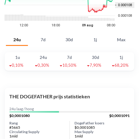
24u
7d
30d
1j
Max
1u
24u
7d
30d
1j
0,10%
0,30%
10,50%
7,90%
68,20%
THE DOGEFATHER prijs statistieken
24u laag / hoog
$0,0001080
$0,0001091
Rang
DogeFather koers
#5665
$0,0001085
Circulating Supply
Max Supply
1mld
1mld