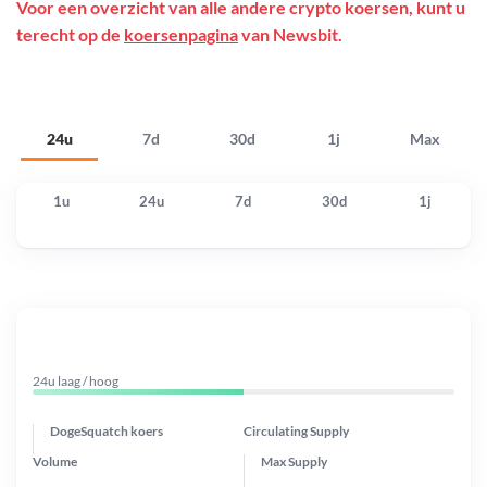
Voor een overzicht van alle andere crypto koersen, kunt u
terecht op de
koersenpagina
van Newsbit.
24u
7d
30d
1j
Max
1u
24u
7d
30d
1j
24u laag / hoog
DogeSquatch koers
Circulating Supply
Volume
Max Supply