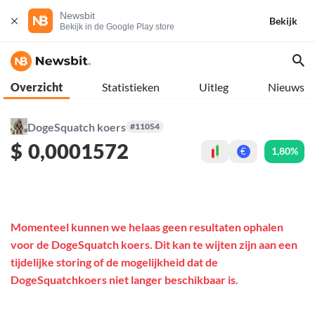
Newsbit
Bekijk
Bekijk in de Google Play store
Overzicht
Statistieken
Uitleg
Nieuws
DogeSquatch koers
#11054
$
0,0001572
1,80%
€
Momenteel kunnen we helaas geen resultaten ophalen
voor de DogeSquatch koers. Dit kan te wijten zijn aan een
tijdelijke storing of de mogelijkheid dat de
DogeSquatchkoers niet langer beschikbaar is.