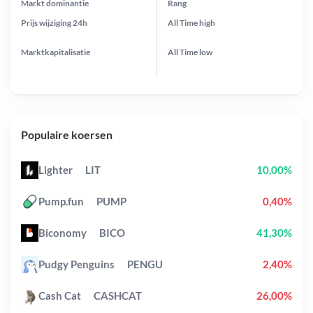
Markt dominantie
Rang
Prijs wijziging
24h
All Time
high
Marktkapitalisatie
All Time
low
Populaire koersen
Lighter
LIT
10,00%
Pump.fun
PUMP
0,40%
Biconomy
BICO
41,30%
Pudgy Penguins
PENGU
2,40%
Cash Cat
CASHCAT
26,00%