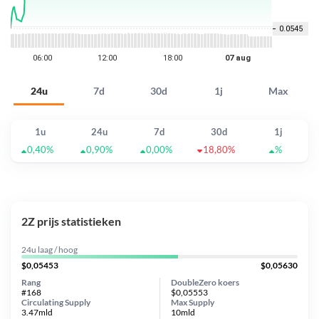
24u
7d
30d
1j
Max
1u
24u
7d
30d
1j
0,40%
0,90%
0,00%
18,80%
%
2Z prijs statistieken
24u laag / hoog
$0,05453
$0,05630
Rang
DoubleZero koers
#168
$0,05553
Circulating Supply
Max Supply
3.47mld
10mld