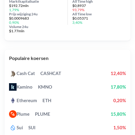
Marktkapitalisatie
All Time
high
$192.72mln
$0,8937
1,79%
93,79%
Prijs wijziging
24u
All Time
low
$0,0009683
$0,05371
0,90%
3,40%
Volume 24u
$1.77mln
Populaire koersen
Cash Cat
CASHCAT
12,40%
Kamino
KMNO
17,80%
Ethereum
ETH
0,20%
Plume
PLUME
15,80%
Sui
SUI
1,50%