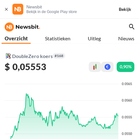
Newsbit
Bekijk
Bekijk in de Google Play store
Overzicht
Statistieken
Uitleg
Nieuws
DoubleZero koers
#168
$
0,05553
0,90%
€