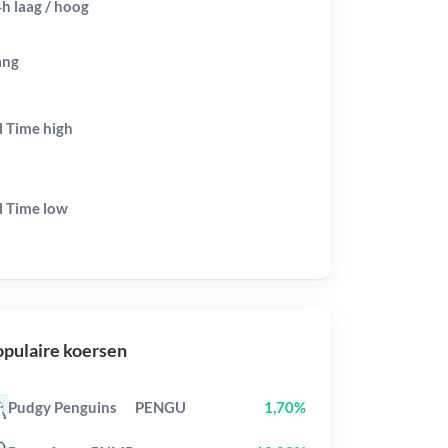
h laag / hoog
ang
l Time
high
l Time
low
pulaire koersen
Pudgy Penguins
PENGU
1,70%