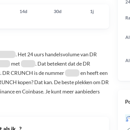
24
14d
30d
1j
R
Al
. Het 24 uurs handelsvolume van DR
Al
met
. Dat betekent dat de DR
. DR CRUNCH is de nummer
en heeft een
CRUNCH kopen? Dat kan. De beste plekken om DR
inance en Coinbase. Je kunt meer aanbieders
Po
als ik...?