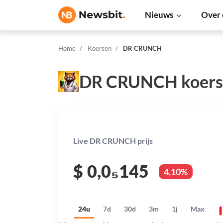
Nieuws
Over 
Home
Koersen
DR CRUNCH
DR CRUNCH koers
Live DR CRUNCH prijs
$
0,0₅145
4,10%
24u
7d
30d
3m
1j
Max