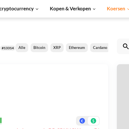
cryptocurrency
Kopen & Verkopen
Koersen
Alle
Bitcoin
XRP
Ethereum
Cardano
Shiba In
#13314
D
Be
On
€
$