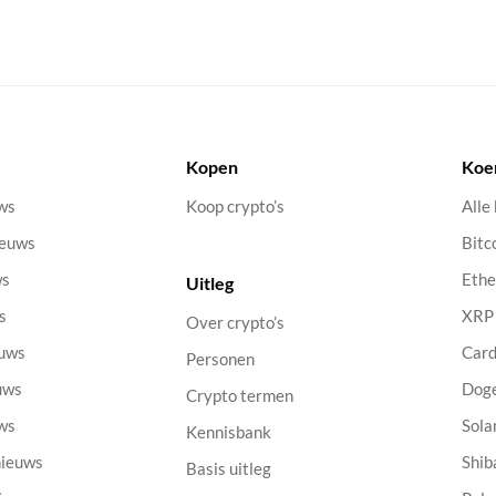
Kopen
Koe
uws
Koop crypto’s
Alle
ieuws
Bitc
ws
Eth
Uitleg
s
XRP
Over crypto’s
euws
Car
Personen
uws
Dog
Crypto termen
uws
Sola
Kennisbank
nieuws
Shib
Basis uitleg