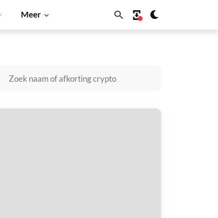
Meer
u
Dogecoin
Solana
BNB
R CRUNCH kopen
taal met
$
tvang