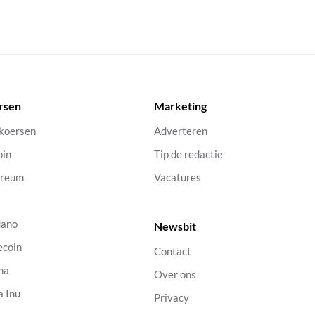
rsen
Marketing
 koersen
Adverteren
oin
Tip de redactie
ereum
Vacatures
dano
Newsbit
ecoin
Contact
na
Over ons
a Inu
Privacy