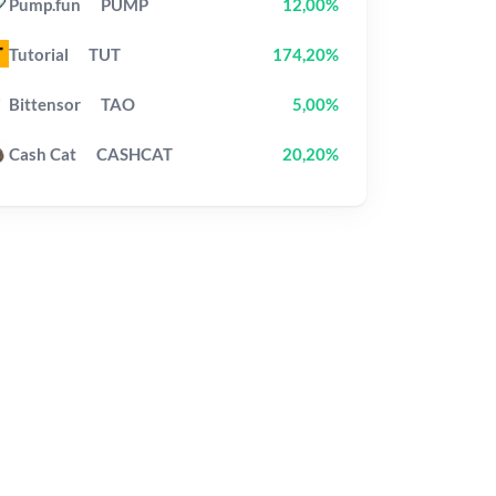
Pump.fun
PUMP
12,00%
Tutorial
TUT
174,20%
Bittensor
TAO
5,00%
Cash Cat
CASHCAT
20,20%