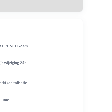
R CRUNCH koers
ijs wijziging
24h
rktkapitalisatie
olume