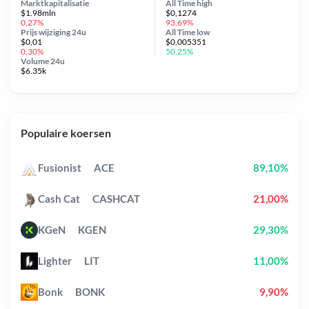
Marktkapitalisatie
All Time
high
$1.98mln
$0,1274
0,27%
93,69%
Prijs wijziging
24u
All Time
low
$0,01
$0,005351
0,30%
50,25%
Volume 24u
$6.35k
Populaire koersen
Fusionist
ACE
89,10%
Cash Cat
CASHCAT
21,00%
KGeN
KGEN
29,30%
Lighter
LIT
11,00%
Bonk
BONK
9,90%