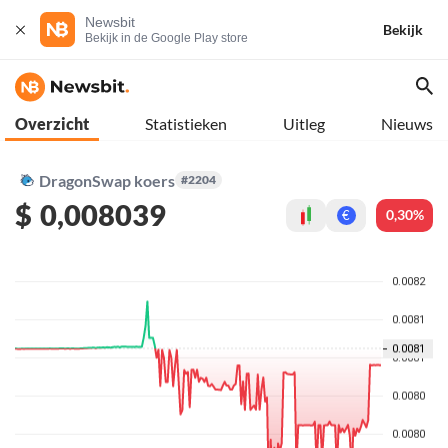
Newsbit
Bekijk
Bekijk in de Google Play store
Overzicht
Statistieken
Uitleg
Nieuws
DragonSwap koers
#2204
$
0,008039
0,30%
€