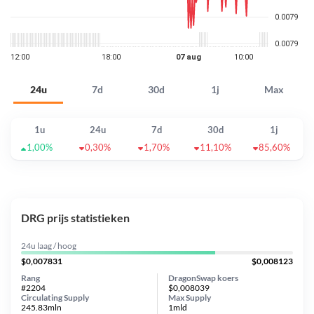
24u
7d
30d
1j
Max
1u
24u
7d
30d
1j
1,00%
0,30%
1,70%
11,10%
85,60%
DRG prijs statistieken
24u laag / hoog
$0,007831
$0,008123
Rang
DragonSwap koers
#2204
$0,008039
Circulating Supply
Max Supply
245.83mln
1mld