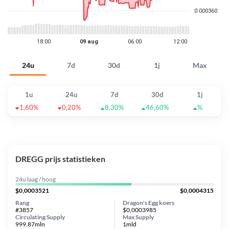
24u
7d
30d
1j
Max
1u
24u
7d
30d
1j
1,60%
0,20%
8,30%
46,60%
%
DREGG prijs statistieken
24u laag / hoog
$0,0003521
$0,0004315
Rang
Dragon's Egg koers
#3857
$0,0003985
Circulating Supply
Max Supply
999.87mln
1mld