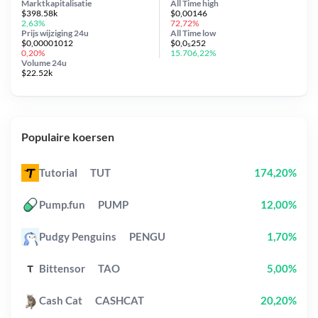
Marktkapitalisatie
All Time
high
$398.58k
$0,00146
2,63%
72,72%
Prijs wijziging
24u
All Time
low
$0,00001012
$0,0₅252
0,20%
15.706,22%
Volume 24u
$22.52k
Populaire koersen
Tutorial
TUT
174,20%
Pump.fun
PUMP
12,00%
Pudgy Penguins
PENGU
1,70%
Bittensor
TAO
5,00%
Cash Cat
CASHCAT
20,20%