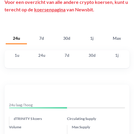
Voor een overzicht van alle andere crypto koersen, kunt u
terecht op de
koersenpagina
van Newsbit.
24u
7d
30d
1j
Max
1u
24u
7d
30d
1j
24u laag / hoog
dTRINITY S koers
Circulating Supply
Volume
Max Supply