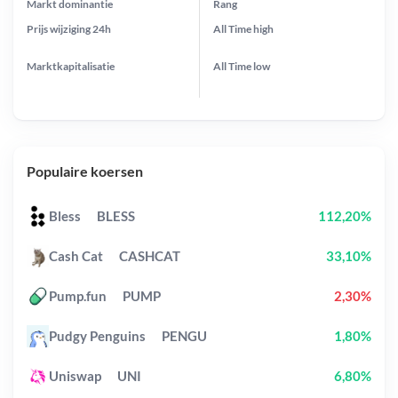
Markt dominantie
Rang
Prijs wijziging
24h
All Time
high
Marktkapitalisatie
All Time
low
Populaire koersen
Bless
BLESS
112,20%
Cash Cat
CASHCAT
33,10%
Pump.fun
PUMP
2,30%
Pudgy Penguins
PENGU
1,80%
Uniswap
UNI
6,80%