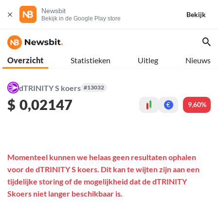
Newsbit
Bekijk
Bekijk in de Google Play store
Overzicht
Statistieken
Uitleg
Nieuws
dTRINITY S koers
#13032
$
0,02147
9,60%
€
Momenteel kunnen we helaas geen resultaten ophalen
voor de dTRINITY S koers. Dit kan te wijten zijn aan een
tijdelijke storing of de mogelijkheid dat de dTRINITY
Skoers niet langer beschikbaar is.