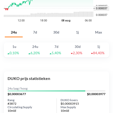
24u
7d
30d
1j
Max
1u
24u
7d
30d
1j
0,10%
6,20%
5,40%
2,30%
84,40%
DUKO prijs statistieken
24u laag / hoog
$0,00003677
$0,00003977
Rang
DUKO koers
#3872
$0,00003915
Circulating Supply
Max Supply
10mld
10mld