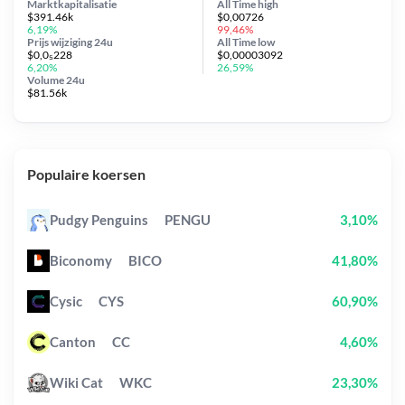
Marktkapitalisatie
All Time
high
$391.46k
$0,00726
6,19%
99,46%
Prijs wijziging
24u
All Time
low
$0,0₅228
$0,00003092
6,20%
26,59%
Volume 24u
$81.56k
Populaire koersen
Pudgy Penguins
PENGU
3,10%
Biconomy
BICO
41,80%
Cysic
CYS
60,90%
Canton
CC
4,60%
Wiki Cat
WKC
23,30%