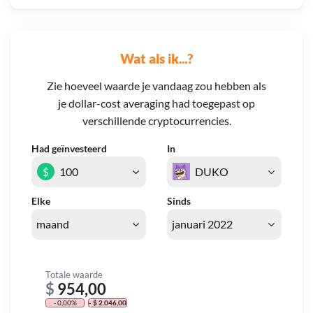
Wat als ik...?
Zie hoeveel waarde je vandaag zou hebben als
je dollar-cost averaging had toegepast op
verschillende cryptocurrencies.
Had geïnvesteerd
In
$
Elke
Sinds
Totale waarde
$
954,00
- 0,00%
- $ 2.046,00