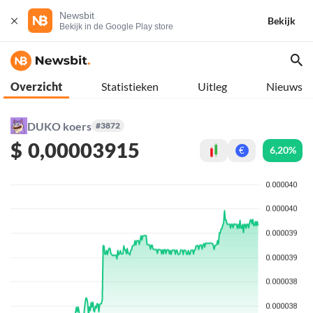
Newsbit
Bekijk
Bekijk in de Google Play store
Overzicht
Statistieken
Uitleg
Nieuws
DUKO koers
#3872
$
0,00003915
6,20%
€