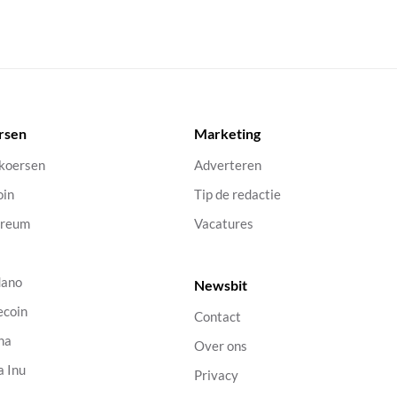
rsen
Marketing
 koersen
Adverteren
oin
Tip de redactie
ereum
Vacatures
dano
Newsbit
ecoin
Contact
na
Over ons
a Inu
Privacy