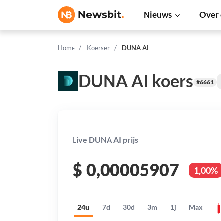
Nieuws
Over 
Home
Koersen
DUNA AI
DUNA AI koers
#6661
Live DUNA AI prijs
$
0,00005907
1,00%
24u
7d
30d
3m
1j
Max