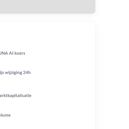
NA AI koers
ijs wijziging
24h
rktkapitalisatie
olume