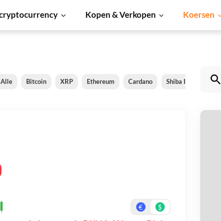
cryptocurrency
Kopen & Verkopen
Koersen
Alle
Bitcoin
XRP
Ethereum
Cardano
Shiba Inu
Doge
D
Be
On
€
$