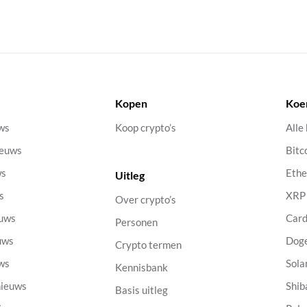
Kopen
Koe
uws
Koop crypto’s
Alle
ieuws
Bitc
ws
Eth
Uitleg
s
XRP
Over crypto’s
euws
Car
Personen
uws
Dog
Crypto termen
uws
Sola
Kennisbank
nieuws
Shib
Basis uitleg