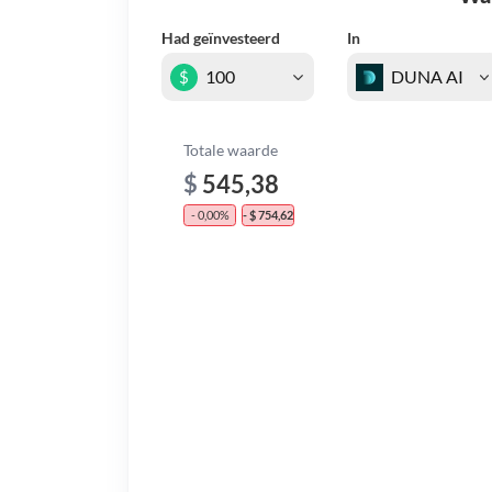
Had geïnvesteerd
In
$
Totale waarde
$
545,38
- 0,00%
- $ 754,62