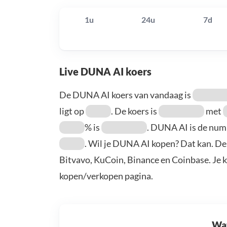
1u
24u
7d
Live DUNA AI koers
De DUNA AI koers van vandaag is
ligt op
. De koers is
met
% is
. DUNA AI is de nu
. Wil je DUNA AI kopen? Dat kan. De
Bitvavo, KuCoin, Binance en Coinbase. Je 
kopen/verkopen pagina.
Wat 