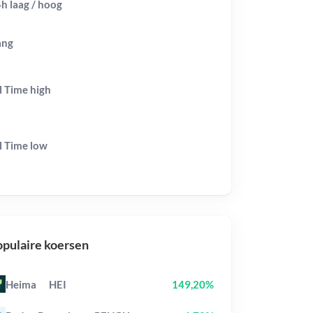
h laag / hoog
ang
l Time
high
l Time
low
pulaire koersen
Heima
HEI
149,20%