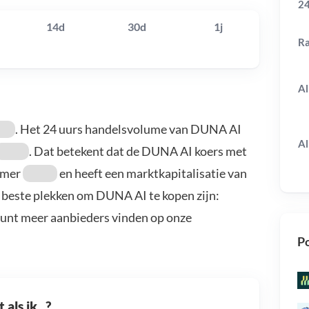
24
14d
30d
1j
R
Al
. Het 24 uurs handelsvolume van DUNA AI
Al
. Dat betekent dat de DUNA AI koers met
mmer
en heeft een marktkapitalisatie van
 beste plekken om DUNA AI te kopen zijn:
kunt meer aanbieders vinden op onze
Po
als ik...?