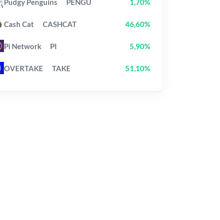
Pudgy Penguins
PENGU
1,70%
Cash Cat
CASHCAT
46,60%
Pi Network
PI
5,90%
OVERTAKE
TAKE
51,10%