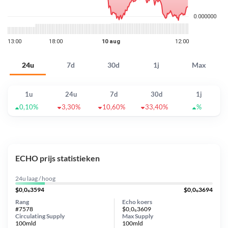
24u
7d
30d
1j
Max
1u
24u
7d
30d
1j
0,10%
3,30%
10,60%
33,40%
%
ECHO prijs statistieken
24u laag / hoog
$0,0₆3594
$0,0₆3694
Rang
Echo koers
#7578
$0,0₆3609
Circulating Supply
Max Supply
100mld
100mld