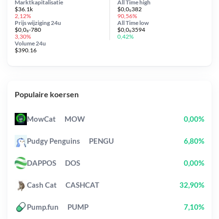
Marktkapitalisatie
All Time
high
$36.1k
$0,0₅382
2,12%
90,56%
Prijs wijziging
24u
All Time
low
$0,0₈-780
$0,0₆3594
3,30%
0,42%
Volume 24u
$390.16
Populaire koersen
MowCat
MOW
0,00%
Pudgy Penguins
PENGU
6,80%
DAPPOS
DOS
0,00%
Cash Cat
CASHCAT
32,90%
Pump.fun
PUMP
7,10%