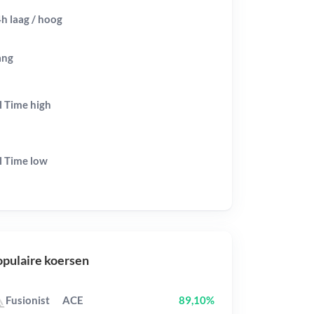
h laag / hoog
ang
l Time
high
l Time
low
pulaire koersen
Fusionist
ACE
89,10%