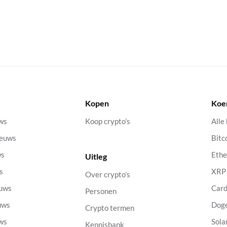
Kopen
Koe
uws
Koop crypto’s
Alle
ieuws
Bitc
ws
Eth
Uitleg
s
XRP
Over crypto’s
euws
Car
Personen
uws
Dog
Crypto termen
uws
Sola
Kennisbank