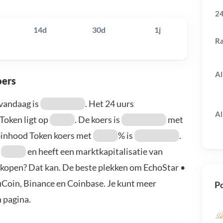
24
14d
30d
1j
R
Al
oers
vandaag is
. Het 24 uurs
Al
Token ligt op
. De koers is
met
obinhood Token koers met
% is
.
r
en heeft een marktkapitalisatie van
 kopen? Dat kan. De beste plekken om EchoStar •
uCoin, Binance en Coinbase. Je kunt meer
Po
 pagina.