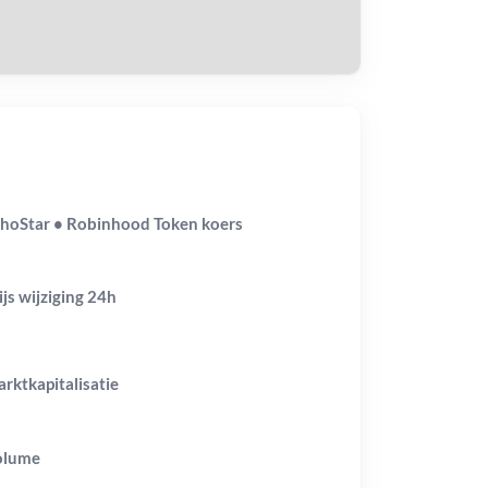
hoStar • Robinhood Token koers
ijs wijziging
24h
rktkapitalisatie
olume