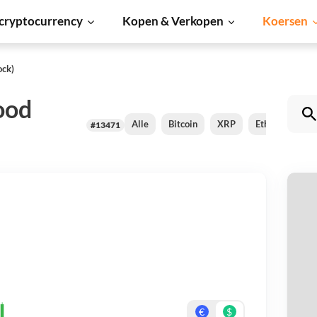
cryptocurrency
Kopen & Verkopen
Koersen
ock)
ood
Alle
Bitcoin
XRP
Ethereum
#13471
Ec
Be
On
€
$