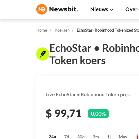
Nieuws
Over 
Home
Koersen
EchoStar (Robinhood Tokenized St
EchoStar • Robinh
Token koers
Live EchoStar • Robinhood Token prijs
$
99,71
0,00%
24u
7d
30d
3m
1j
Max