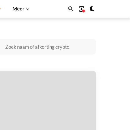
Meer
Cardano
Shiba Inu
Dogecoin
Solana
BNB
hoStar • Robinhood Token kopen
taal met
$
tvang