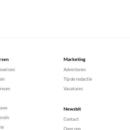
rsen
Marketing
 koersen
Adverteren
oin
Tip de redactie
ereum
Vacatures
dano
Newsbit
ecoin
Contact
na
Over ons