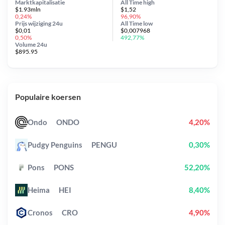
Marktkapitalisatie
All Time
high
$1.93mln
$1,52
0,24%
96,90%
Prijs wijziging
24u
All Time
low
$0,01
$0,007968
0,50%
492,77%
Volume 24u
$895.95
Populaire koersen
Ondo
ONDO
4,20%
Pudgy Penguins
PENGU
0,30%
Pons
PONS
52,20%
Heima
HEI
8,40%
Cronos
CRO
4,90%