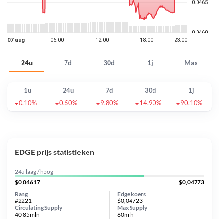
24u
7d
30d
1j
Max
1u
24u
7d
30d
1j
0,10%
0,50%
9,80%
14,90%
90,10%
EDGE prijs statistieken
24u laag / hoog
$0,04617
$0,04773
Rang
Edge koers
#2221
$0,04723
Circulating Supply
Max Supply
40.85mln
60mln