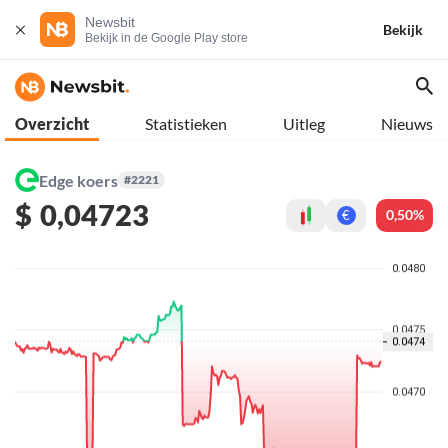
Newsbit
Bekijk
Bekijk in de Google Play store
Overzicht
Statistieken
Uitleg
Nieuws
Edge koers
#2221
$
0,04723
0,50%
€