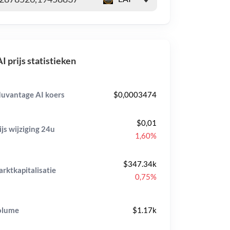
I prijs statistieken
uvantage AI koers
$0,0003474
$0,01
ijs wijziging
24u
1,60%
$347.34k
rktkapitalisatie
0,75%
olume
$1.17k