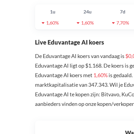
1u
24u
7d
1,60%
1,60%
7,70%
Live Eduvantage AI koers
De Eduvantage AI koers van vandaag is
$0,
Eduvantage AI ligt op $1.168. De koers is 
Eduvantage AI koers met
1,60%
is gedaald.
marktkapitalisatie van 347.343. Wil je Ed
Eduvantage AI te kopen zijn: Bitvavo, KuCo
aanbieders vinden op onze kopen/verkopen
Wat 