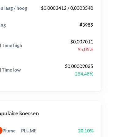
u laag / hoog
$0,0003412 / 0,0003540
ang
#3985
$0,007011
l Time
high
95,05%
$0,00009035
l Time
low
284,48%
pulaire koersen
Plume
PLUME
20,10%