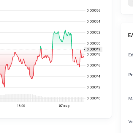
EA
Ed
Pr
Ma
V