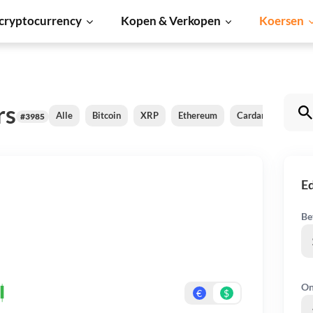
cryptocurrency
Kopen & Verkopen
Koersen
rs
Alle
Bitcoin
XRP
Ethereum
Cardano
Shiba
#3985
E
Be
On
€
$