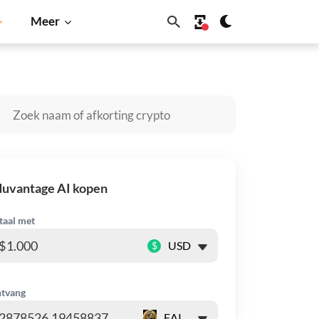
Meer
 Inu
Dogecoin
Solana
BNB
duvantage AI kopen
taal met
$
tvang