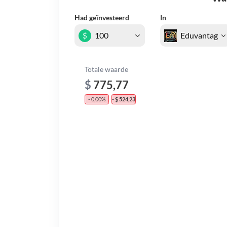
Had geïnvesteerd
In
$
Totale waarde
$
775,77
- 0,00%
- $ 524,23