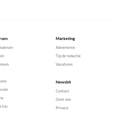
rsen
Marketing
 koersen
Adverteren
oin
Tip de redactie
ereum
Vacatures
dano
Newsbit
ecoin
Contact
na
Over ons
a Inu
Privacy