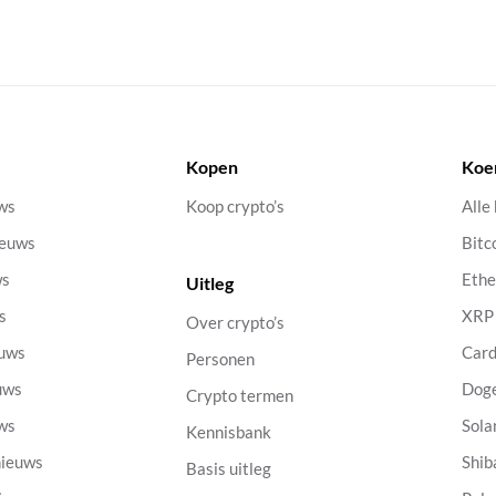
Kopen
Koe
uws
Koop crypto’s
Alle
ieuws
Bitc
ws
Eth
Uitleg
s
XRP
Over crypto’s
euws
Car
Personen
uws
Dog
Crypto termen
uws
Sola
Kennisbank
nieuws
Shib
Basis uitleg