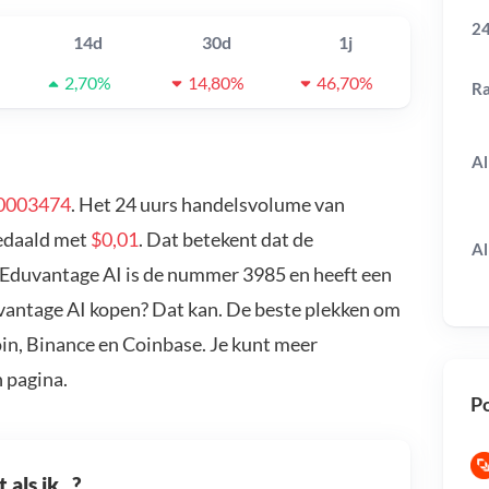
24
14d
30d
1j
2,70%
14,80%
46,70%
R
Al
0003474
. Het 24 uurs handelsvolume van
gedaald met
$0,01
. Dat betekent dat de
Al
 Eduvantage AI is de nummer 3985 en heeft een
uvantage AI kopen? Dat kan. De beste plekken om
in, Binance en Coinbase. Je kunt meer
 pagina.
Po
als ik...?