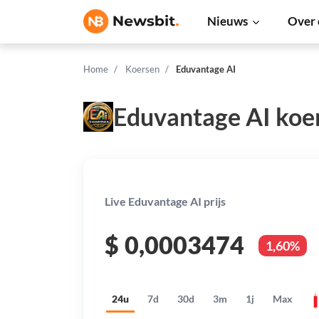
Nieuws
Over 
Home
Koersen
Eduvantage AI
Eduvantage AI koe
Live Eduvantage AI prijs
$
0,0003474
1,60%
24u
7d
30d
3m
1j
Max