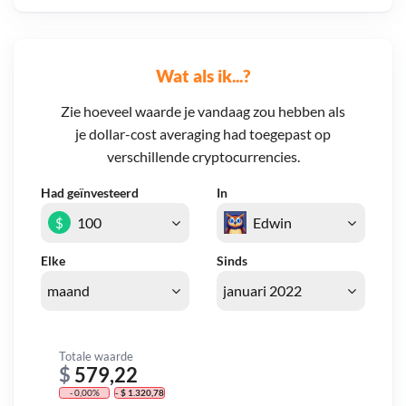
Wat als ik...?
Zie hoeveel waarde je vandaag zou hebben als
je dollar-cost averaging had toegepast op
verschillende cryptocurrencies.
Had geïnvesteerd
In
$
Elke
Sinds
Totale waarde
$
579,22
- 0,00%
- $ 1.320,78