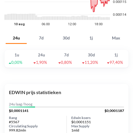
24u
7d
30d
1j
Max
1u
24u
7d
30d
1j
0,00%
1,90%
0,80%
11,20%
97,40%
EDWIN prijs statistieken
24u laag / hoog
$0,0001141
$0,0001187
Rang
Edwin koers
#5567
$0,0001151
Circulating Supply
Max Supply
999.82mln
1mld