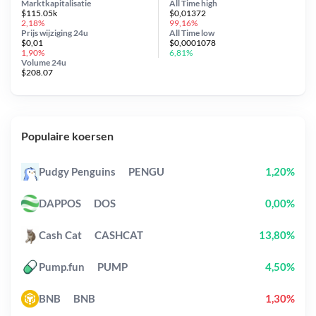
Marktkapitalisatie
All Time
high
$115.05k
$0,01372
2,18%
99,16%
Prijs wijziging
24u
All Time
low
$0,01
$0,0001078
1,90%
6,81%
Volume 24u
$208.07
Populaire koersen
Pudgy Penguins
PENGU
1,20%
DAPPOS
DOS
0,00%
Cash Cat
CASHCAT
13,80%
Pump.fun
PUMP
4,50%
BNB
BNB
1,30%