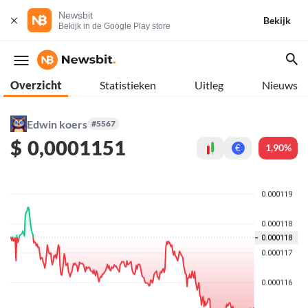
Newsbit
Bekijk
Bekijk in de Google Play store
Overzicht
Statistieken
Uitleg
Nieuws
Edwin koers
#5567
$
0,0001151
1,90%
€