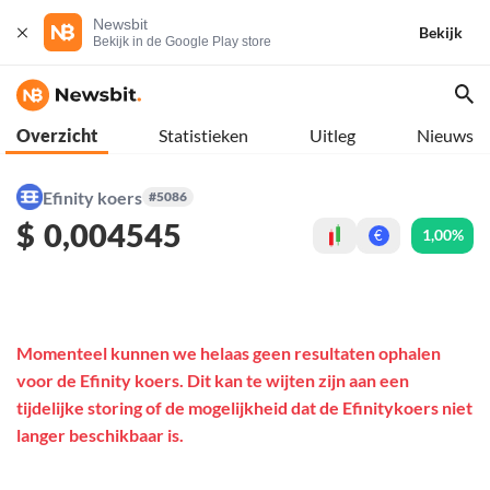
Newsbit
Bekijk
Bekijk in de Google Play store
Overzicht
Statistieken
Uitleg
Nieuws
Efinity koers
#5086
$
0,004545
1,00%
€
Momenteel kunnen we helaas geen resultaten ophalen
voor de Efinity koers. Dit kan te wijten zijn aan een
tijdelijke storing of de mogelijkheid dat de Efinitykoers niet
langer beschikbaar is.