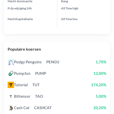
Markt dominantie
Rang
Prijs wijziging
24h
All Time
high
Marktkapitalisatie
All Time
low
Populaire koersen
Pudgy Penguins
PENGU
1,70%
Pump.fun
PUMP
12,00%
Tutorial
TUT
174,20%
Bittensor
TAO
5,00%
Cash Cat
CASHCAT
20,20%