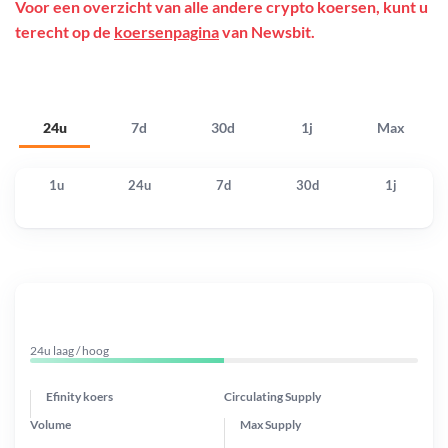
Voor een overzicht van alle andere crypto koersen, kunt u
terecht op de
koersenpagina
van Newsbit.
24u
7d
30d
1j
Max
1u
24u
7d
30d
1j
24u laag / hoog
Efinity koers
Circulating Supply
Volume
Max Supply