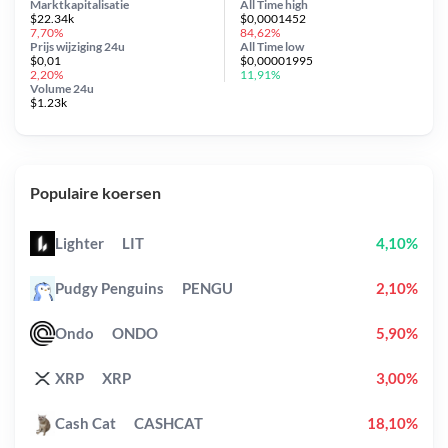
Marktkapitalisatie
All Time
high
$22.34k
$0,0001452
7,70%
84,62%
Prijs wijziging
24u
All Time
low
$0,01
$0,00001995
2,20%
11,91%
Volume 24u
$1.23k
Populaire koersen
Lighter
LIT
4,10%
Pudgy Penguins
PENGU
2,10%
Ondo
ONDO
5,90%
XRP
XRP
3,00%
Cash Cat
CASHCAT
18,10%