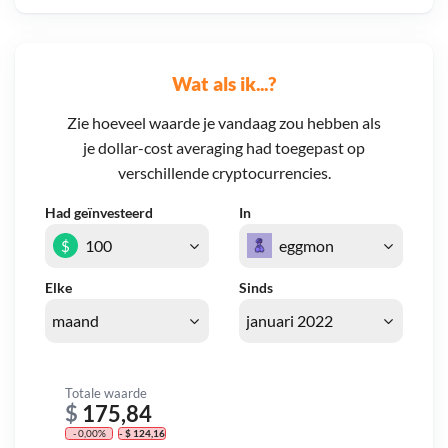
Wat als ik...?
Zie hoeveel waarde je vandaag zou hebben als
je dollar-cost averaging had toegepast op
verschillende cryptocurrencies.
Had geïnvesteerd
In
$
Elke
Sinds
Totale waarde
$
175,84
- 0,00%
- $ 124,16