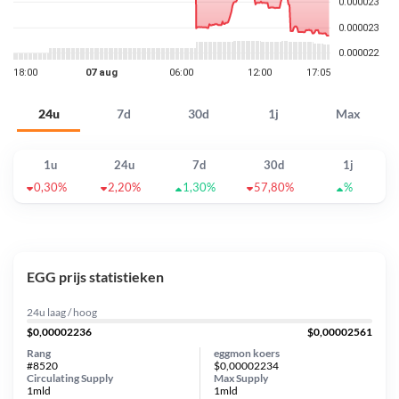
24u
7d
30d
1j
Max
1u
24u
7d
30d
1j
0,30%
2,20%
1,30%
57,80%
%
EGG prijs statistieken
24u laag / hoog
$0,00002236
$0,00002561
Rang
eggmon koers
#8520
$0,00002234
Circulating Supply
Max Supply
1mld
1mld