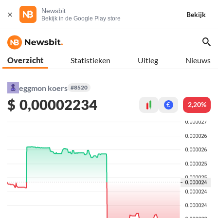
Newsbit
Bekijk
Bekijk in de Google Play store
Overzicht
Statistieken
Uitleg
Nieuws
eggmon koers
#8520
$
0,00002234
2,20%
€