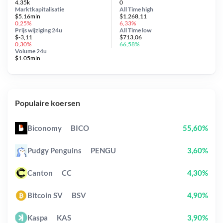
4.35k
0
Marktkapitalisatie
All Time
high
$5.16mln
$1.268,11
0,25%
6,33%
Prijs wijziging
24u
All Time
low
$-3,11
$713,06
0,30%
66,58%
Volume 24u
$1.05mln
Populaire koersen
Biconomy
BICO
55,60%
Pudgy Penguins
PENGU
3,60%
Canton
CC
4,30%
Bitcoin SV
BSV
4,90%
Kaspa
KAS
3,90%