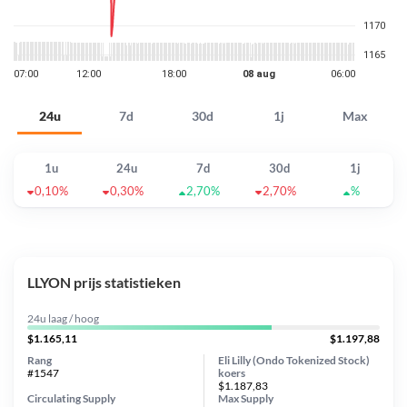
24u
7d
30d
1j
Max
1u
24u
7d
30d
1j
0,10%
0,30%
2,70%
2,70%
%
LLYON prijs statistieken
24u laag / hoog
$1.165,11
$1.197,88
Rang
Eli Lilly (Ondo Tokenized Stock)
#1547
koers
$1.187,83
Circulating Supply
Max Supply