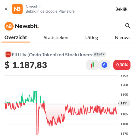
Newsbit
Bekijk
Bekijk in de Google Play store
Overzicht
Statistieken
Uitleg
Nieuws
Eli Lilly (Ondo Tokenized Stock) koers
#1547
$
1.187,83
0,30%
€