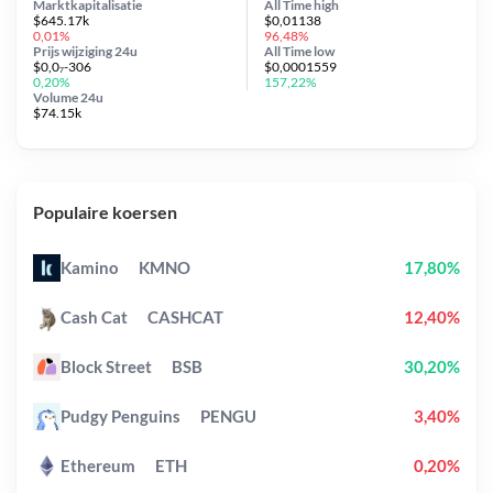
Marktkapitalisatie
All Time
high
$645.17k
$0,01138
0,01%
96,48%
Prijs wijziging
24u
All Time
low
$0,0₇-306
$0,0001559
0,20%
157,22%
Volume 24u
$74.15k
Populaire koersen
Kamino
KMNO
17,80%
Cash Cat
CASHCAT
12,40%
Block Street
BSB
30,20%
Pudgy Penguins
PENGU
3,40%
Ethereum
ETH
0,20%