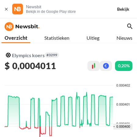
Newsbit
Bekijk
Bekijk in de Google Play store
Overzicht
Statistieken
Uitleg
Nieuws
Elympics koers
#3299
$
0,0004011
0,20%
€