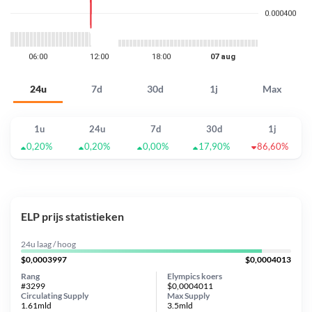
24u
7d
30d
1j
Max
1u
24u
7d
30d
1j
0,20%
0,20%
0,00%
17,90%
86,60%
ELP prijs statistieken
24u laag / hoog
$0,0003997
$0,0004013
Rang
Elympics koers
#3299
$0,0004011
Circulating Supply
Max Supply
1.61mld
3.5mld