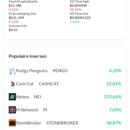
Marktkapitalisatie
All Time
high
$11.34k
$0,001094
0,61%
98,96%
Prijs wijziging
24u
All Time
low
$0,0₇-249
$0,00001122
0,22%
1,43%
Volume 24u
$9.41
Populaire koersen
Pudgy Penguins
PENGU
4,20%
Cash Cat
CASHCAT
25,01%
Heima
HEI
233,64%
Pi Network
PI
7,09%
StonkBroker
STONKBROKER
38,87%