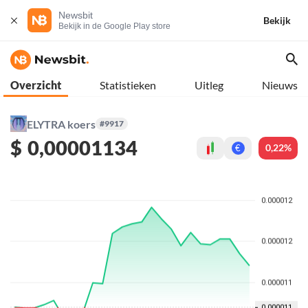
Newsbit
Bekijk
Bekijk in de Google Play store
Overzicht
Statistieken
Uitleg
Nieuws
ELYTRA koers
#9917
$
0,00001134
0,22%
€