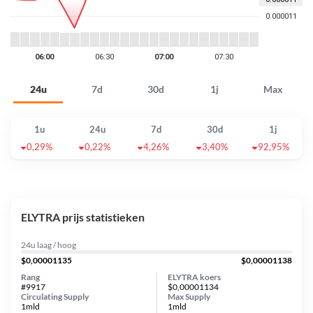
24u
7d
30d
1j
Max
1u
24u
7d
30d
1j
0,29%
0,22%
4,26%
3,40%
92,95%
ELYTRA prijs statistieken
24u laag / hoog
$0,00001135
$0,00001138
Rang
ELYTRA koers
#9917
$0,00001134
Circulating Supply
Max Supply
1mld
1mld