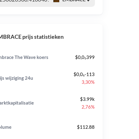
BRACE prijs statistieken
brace The Wave koers
$0,0₅399
$0,0₆-113
ijs wijziging
24u
3,30%
$3.99k
rktkapitalisatie
2,76%
olume
$112.88