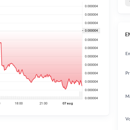
EM
Em
Pr
Ma
V