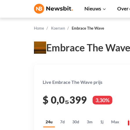
Nieuws
Over 
Home
Koersen
Embrace The Wave
Embrace The Wave
Live Embrace The Wave prijs
$
0,0₅399
3,30%
24u
7d
30d
3m
1j
Max