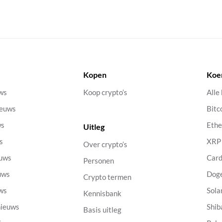
Kopen
Koe
uws
Koop crypto’s
Alle
ieuws
Bitc
ws
Eth
Uitleg
s
XRP
Over crypto’s
euws
Car
Personen
uws
Dog
Crypto termen
uws
Sola
Kennisbank
nieuws
Shib
Basis uitleg