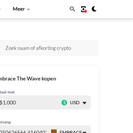
Meer
ano
Shiba Inu
Dogecoin
Solana
BNB
mbrace The Wave kopen
taal met
$
tvang