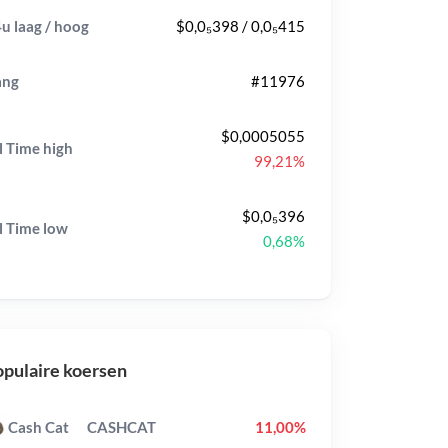
u laag / hoog
$0,0₅398 / 0,0₅415
ang
#11976
$0,0005055
l Time
high
99,21%
$0,0₅396
l Time
low
0,68%
pulaire koersen
Cash Cat
CASHCAT
11,00%