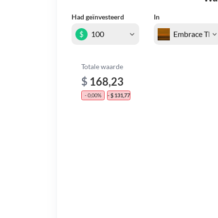
Had geïnvesteerd
In
$
Totale waarde
$
168,23
- 0,00%
- $ 131,77