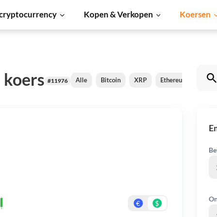
cryptocurrency
Kopen & Verkopen
Koersen
 koers
Alle
Bitcoin
XRP
Ethereum
Card
#11976
E
Be
On
€
$