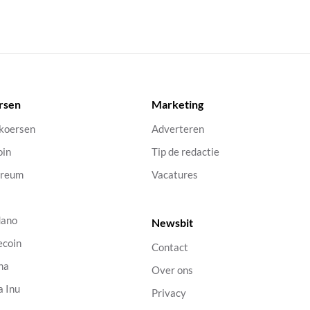
rsen
Marketing
 koersen
Adverteren
oin
Tip de redactie
ereum
Vacatures
dano
Newsbit
ecoin
Contact
na
Over ons
a Inu
Privacy