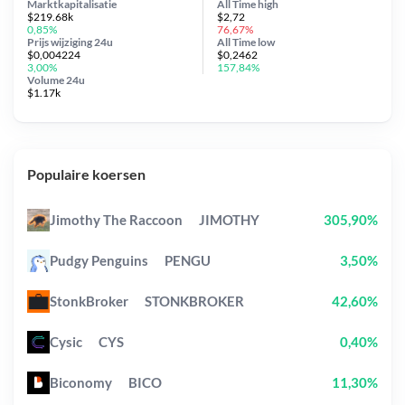
Marktkapitalisatie
All Time
high
$219.68k
$2,72
0,85%
76,67%
Prijs wijziging
24u
All Time
low
$0,004224
$0,2462
3,00%
157,84%
Volume 24u
$1.17k
Populaire koersen
Jimothy The Raccoon
JIMOTHY
305,90%
Pudgy Penguins
PENGU
3,50%
StonkBroker
STONKBROKER
42,60%
Cysic
CYS
0,40%
Biconomy
BICO
11,30%