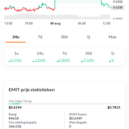
24u
7d
30d
1j
Max
1u
24u
7d
30d
1j
0,50%
3,00%
0,80%
3,50%
%
EMIT prijs statistieken
24u laag / hoog
$0,6194
$0,7815
Rang
EMIT koers
#4618
$0,6349
Circulating Supply
Max Supply
346.01k
0