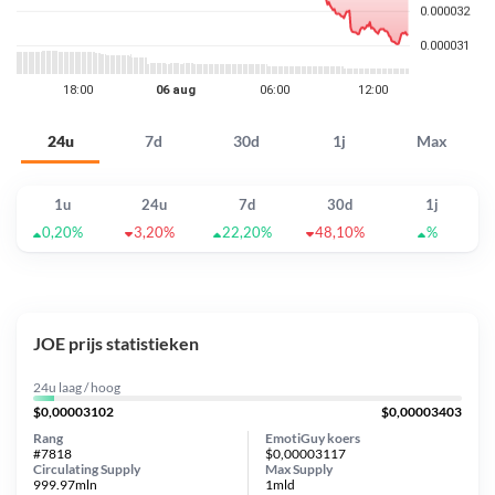
24u
7d
30d
1j
Max
1u
24u
7d
30d
1j
0,20%
3,20%
22,20%
48,10%
%
JOE prijs statistieken
24u laag / hoog
$0,00003102
$0,00003403
Rang
EmotiGuy koers
#7818
$0,00003117
Circulating Supply
Max Supply
999.97mln
1mld