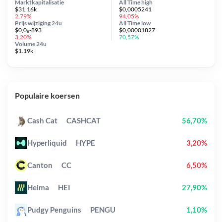
Marktkapitalisatie
All Time
high
$31.16k
$0,0005241
2,79%
94,05%
Prijs wijziging
24u
All Time
low
$0,0₆-893
$0,00001827
3,20%
70,57%
Volume 24u
$1.19k
Populaire koersen
Cash Cat
CASHCAT
56,70%
Hyperliquid
HYPE
3,20%
Canton
CC
6,50%
Heima
HEI
27,90%
Pudgy Penguins
PENGU
1,10%