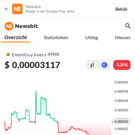
Newsbit
Bekijk
Bekijk in de Google Play store
Overzicht
Statistieken
Uitleg
Nieuws
EmotiGuy koers
#7818
$
0,00003117
3,20%
€