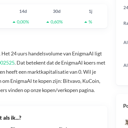
24
14d
30d
1j
0,00%
0,60%
%
R
Al
. Het 24 uurs handelsvolume van EnigmaAI ligt
002525
. Dat betekent dat de EnigmaAI koers met
Al
n heeft een marktkapitalisatie van 0. Wil je
 om EnigmaAI te kopen zijn: Bitvavo, KuCoin,
ders vinden op onze kopen/verkopen pagina.
Po
als ik...?