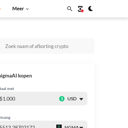
Meer
n
Solana
BNB
nigmaAI kopen
taal met
$
tvang