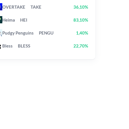
OVERTAKE
TAKE
36,10%
Heima
HEI
83,10%
Pudgy Penguins
PENGU
1,40%
Bless
BLESS
22,70%