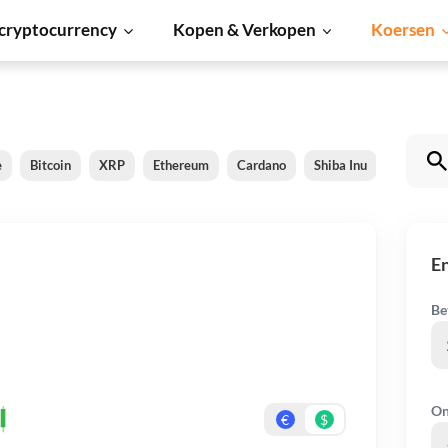
cryptocurrency
Kopen & Verkopen
Koersen
e
Bitcoin
XRP
Ethereum
Cardano
Shiba Inu
Dogecoi
E
Be
On
€
$