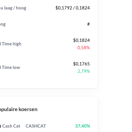
u laag / hoog
$0,1792 / 0,1824
ang
#
$0,1824
l Time
high
0,58%
$0,1765
l Time
low
2,79%
pulaire koersen
Cash Cat
CASHCAT
37,40%