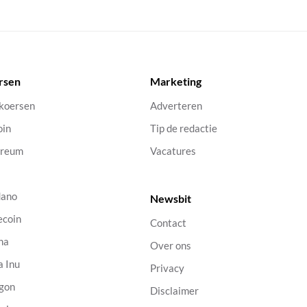
rsen
Marketing
 koersen
Adverteren
oin
Tip de redactie
ereum
Vacatures
dano
Newsbit
ecoin
Contact
na
Over ons
a Inu
Privacy
gon
Disclaimer