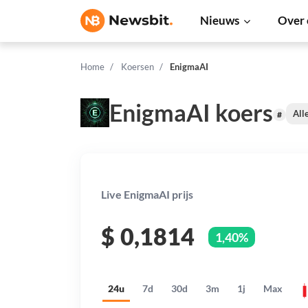
Nieuws
Over 
Home
Koersen
EnigmaAI
EnigmaAI koers
All
#
Live EnigmaAI prijs
$
0,1814
1,40%
24u
7d
30d
3m
1j
Max