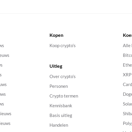
Kopen
Koe
uws
Koop crypto’s
Alle
ieuws
Bitc
ws
Eth
Uitleg
s
XRP
Over crypto’s
euws
Car
Personen
uws
Dog
Crypto termen
uws
Sola
Kennisbank
nieuws
Shib
Basis uitleg
nieuws
Poly
Handelen