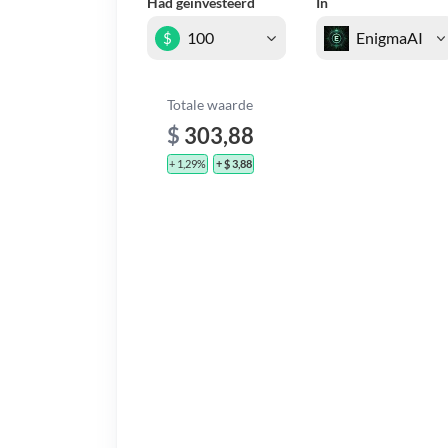
Had geïnvesteerd
In
$
Totale waarde
$
303,88
+ 1,29%
+ $ 3,88