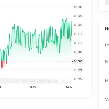
NG
En
Pr
Ma
V