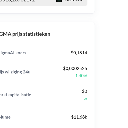
MA prijs statistieken
igmaAI koers
$0,1814
$0,0002525
ijs wijziging
24u
1,40%
$0
rktkapitalisatie
%
olume
$11.68k