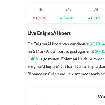
1u
24u
7d
0,10%
1,40%
0,60%
Live EnigmaAI koers
De EnigmaAI koers van vandaag is
$0,1814
op $11.679. De koers is gestegen met
$0,0
1,40%
is gestegen. EnigmaAI is de nummer e
EnigmaAI kopen? Dat kan. De beste plekken
Binance en Coinbase. Je kunt meer aanbie
Wat 