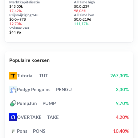
Marktkapitalisatie
All Time
high
$43.05k
$0,0₅239
17,42%
98,06%
Prijs wijziging
24u
All Time
low
$0,0₈-978
$0,0₇2196
19,70%
111,17%
Volume 24u
$44.96
Populaire koersen
Tutorial
TUT
267,30%
Pudgy Penguins
PENGU
3,30%
Pump.fun
PUMP
9,70%
OVERTAKE
TAKE
4,20%
Pons
PONS
10,40%