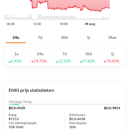
24u
7d
30d
1j
Max
1u
24u
7d
30d
1j
0,40%
19,70%
12,50%
47,60%
70,40%
ENKI prijs statistieken
24u laag / hoog
$0,0₇4520
$0,0₇5811
Rang
Enki koers
#7213
$0,0₇4638
Circulating Supply
Max Supply
928.2mld
1bln