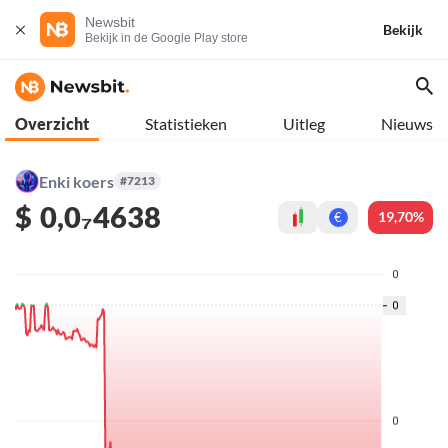
Newsbit
Bekijk
Bekijk in de Google Play store
Overzicht
Statistieken
Uitleg
Nieuws
Enki koers
#7213
$
0,0₇4638
19,70%
€