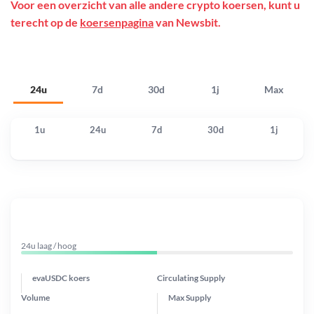
Voor een overzicht van alle andere crypto koersen, kunt u
terecht op de
koersenpagina
van Newsbit.
24u
7d
30d
1j
Max
1u
24u
7d
30d
1j
24u laag / hoog
evaUSDC koers
Circulating Supply
Volume
Max Supply