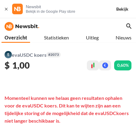
Newsbit
Bekijk
Bekijk in de Google Play store
Overzicht
Statistieken
Uitleg
Nieuws
evaUSDC koers
#2073
$
1,00
0,60%
€
Momenteel kunnen we helaas geen resultaten ophalen
voor de evaUSDC koers. Dit kan te wijten zijn aan een
tijdelijke storing of de mogelijkheid dat de evaUSDCkoers
niet langer beschikbaar is.