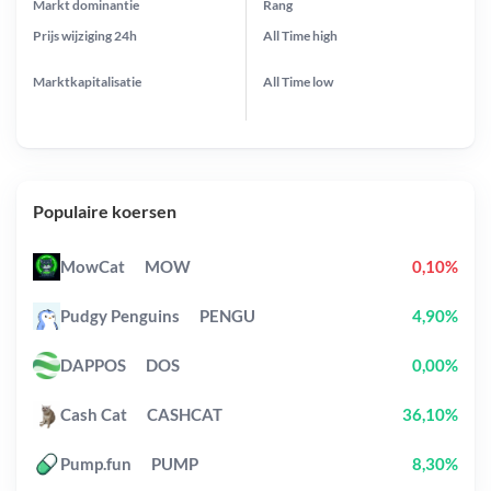
Markt dominantie
Rang
Prijs wijziging
24h
All Time
high
Marktkapitalisatie
All Time
low
Populaire koersen
MowCat
MOW
0,10%
Pudgy Penguins
PENGU
4,90%
DAPPOS
DOS
0,00%
Cash Cat
CASHCAT
36,10%
Pump.fun
PUMP
8,30%