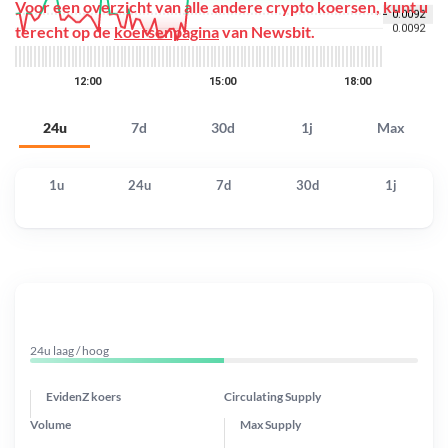
Voor een overzicht van alle andere crypto koersen, kunt u
terecht op de
koersenpagina
van Newsbit.
24u
7d
30d
1j
Max
1u
24u
7d
30d
1j
24u laag / hoog
EvidenZ koers
Circulating Supply
Volume
Max Supply