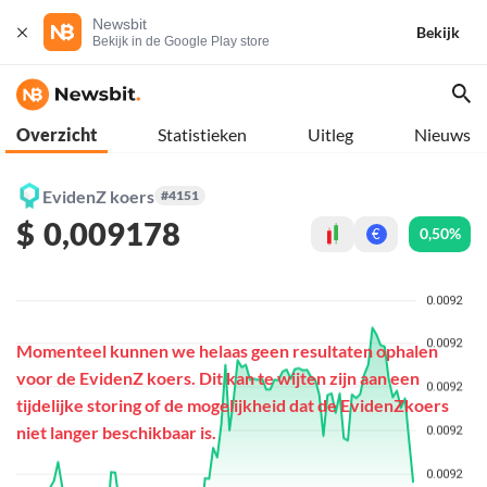
Newsbit
Bekijk
Bekijk in de Google Play store
Overzicht
Statistieken
Uitleg
Nieuws
EvidenZ koers
#4151
$
0,009178
0,50%
€
Momenteel kunnen we helaas geen resultaten ophalen
voor de EvidenZ koers. Dit kan te wijten zijn aan een
tijdelijke storing of de mogelijkheid dat de EvidenZkoers
niet langer beschikbaar is.