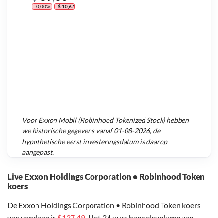
- 0,00%
- $ 10,67
Voor
Exxon Mobil (Robinhood Tokenized Stock)
hebben
we historische gegevens vanaf
01-08-2026
, de
hypothetische eerst investeringsdatum is daarop
aangepast.
Live Exxon Holdings Corporation • Robinhood Token
koers
De Exxon Holdings Corporation • Robinhood Token koers
van vandaag is
$137,49
. Het 24 uurs handelsvolume van