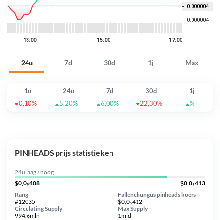
24u
7d
30d
1j
Max
1u
24u
7d
30d
1j
0,10%
5,20%
6,00%
22,30%
%
PINHEADS prijs statistieken
24u laag / hoog
$0,0₅408
$0,0₅413
Rang
Fallenchungus pinheads koers
#12035
$0,0₅412
Circulating Supply
Max Supply
994.6mln
1mld