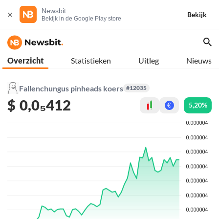
Newsbit
Bekijk
Bekijk in de Google Play store
Overzicht
Statistieken
Uitleg
Nieuws
Fallenchungus pinheads koers
#12035
$
0,0₅412
5,20%
€