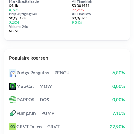
Marktkapitalisatie
All Time
high
$4.1k
$0,001441
0,76%
99,71%
Prijs wijziging
24u
All Time
low
$0,0₇3128
$0,0₅377
5,20%
9,34%
Volume 24u
$2.73
Populaire koersen
Pudgy Penguins
PENGU
6,80%
MowCat
MOW
0,00%
DAPPOS
DOS
0,00%
Pump.fun
PUMP
7,10%
GRVT Token
GRVT
27,90%