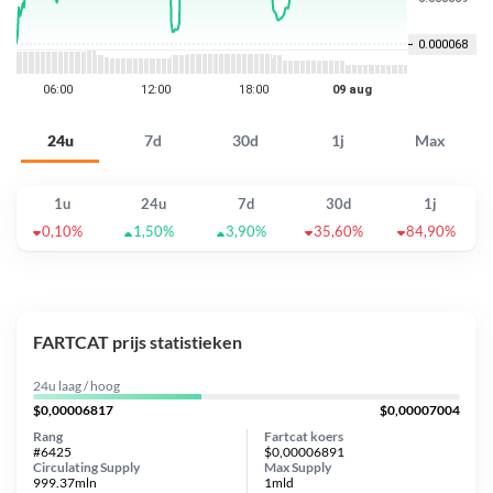
24u
7d
30d
1j
Max
1u
24u
7d
30d
1j
0,10%
1,50%
3,90%
35,60%
84,90%
FARTCAT prijs statistieken
24u laag / hoog
$0,00006817
$0,00007004
Rang
Fartcat koers
#6425
$0,00006891
Circulating Supply
Max Supply
999.37mln
1mld