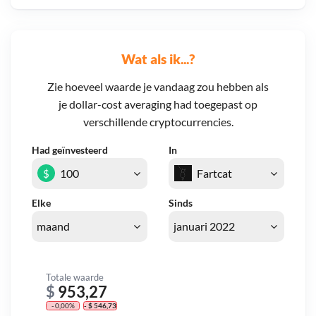
Wat als ik...?
Zie hoeveel waarde je vandaag zou hebben als
je dollar-cost averaging had toegepast op
verschillende cryptocurrencies.
Had geïnvesteerd
In
$
Elke
Sinds
Totale waarde
$
953,27
- 0,00%
- $ 546,73