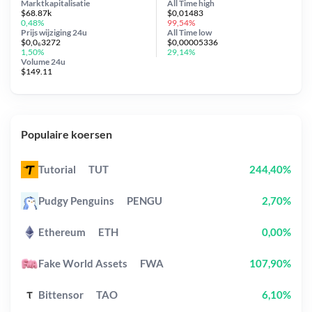
Marktkapitalisatie
All Time
high
$68.87k
$0,01483
0,48%
99,54%
Prijs wijziging
24u
All Time
low
$0,0₆3272
$0,00005336
1,50%
29,14%
Volume 24u
$149.11
Populaire koersen
Tutorial
TUT
244,40%
Pudgy Penguins
PENGU
2,70%
Ethereum
ETH
0,00%
Fake World Assets
FWA
107,90%
Bittensor
TAO
6,10%