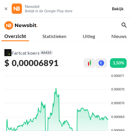
Newsbit
Bekijk
Bekijk in de Google Play store
Overzicht
Statistieken
Uitleg
Nieuws
Fartcat koers
#6425
$
0,00006891
1,50%
€