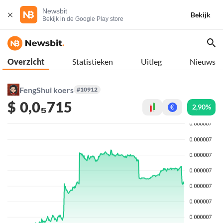
Newsbit
Bekijk
Bekijk in de Google Play store
Overzicht
Statistieken
Uitleg
Nieuws
FengShui koers
#10912
$
0,0₅715
2,90%
€