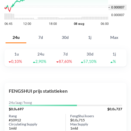
24u
7d
30d
1j
Max
1u
24u
7d
30d
1j
0,10%
2,90%
87,60%
57,10%
%
FENGSHUI prijs statistieken
24u laag / hoog
$0,0₅697
$0,0₅727
Rang
FengShui koers
#10912
$0,0₅715
Circulating Supply
Max Supply
1mld
1mld