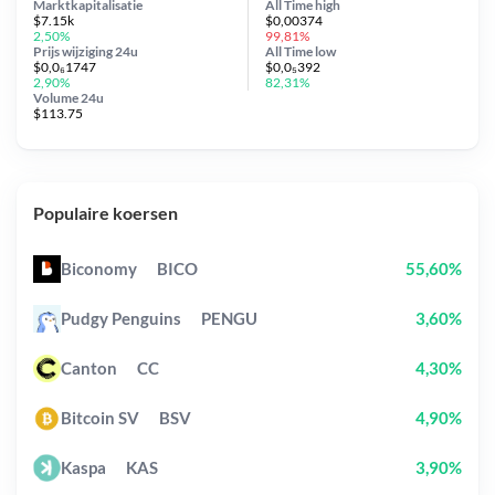
Marktkapitalisatie
All Time
high
$7.15k
$0,00374
2,50%
99,81%
Prijs wijziging
24u
All Time
low
$0,0₆1747
$0,0₅392
2,90%
82,31%
Volume 24u
$113.75
Populaire koersen
Biconomy
BICO
55,60%
Pudgy Penguins
PENGU
3,60%
Canton
CC
4,30%
Bitcoin SV
BSV
4,90%
Kaspa
KAS
3,90%