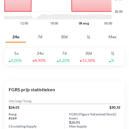
24u
7d
30d
1j
Max
1u
24u
7d
30d
1j
0,00%
8,90%
6,20%
15,30%
%
FGRS prijs statistieken
24u laag / hoog
$26,01
$30,32
Rang
FGRS (Figure Tokenized Stock)
#169
koers
$26,01
Circulating Supply
Max Supply