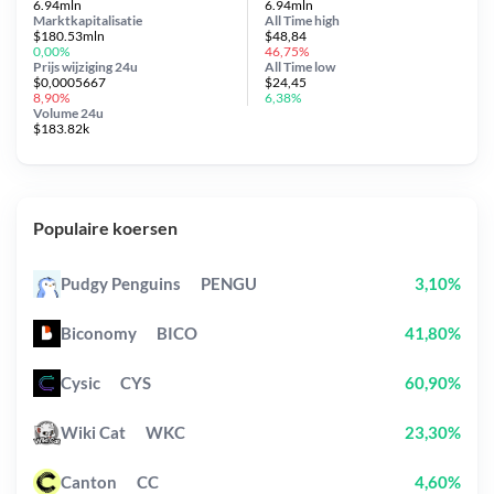
6.94mln
6.94mln
Marktkapitalisatie
All Time
high
$180.53mln
$48,84
0,00%
46,75%
Prijs wijziging
24u
All Time
low
$0,0005667
$24,45
8,90%
6,38%
Volume 24u
$183.82k
Populaire koersen
Pudgy Penguins
PENGU
3,10%
Biconomy
BICO
41,80%
Cysic
CYS
60,90%
Wiki Cat
WKC
23,30%
Canton
CC
4,60%