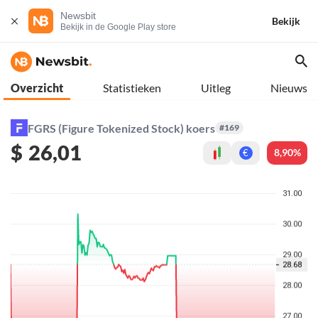
Newsbit
Bekijk
Bekijk in de Google Play store
Overzicht
Statistieken
Uitleg
Nieuws
FGRS (Figure Tokenized Stock) koers
#169
$
26,01
8,90%
€