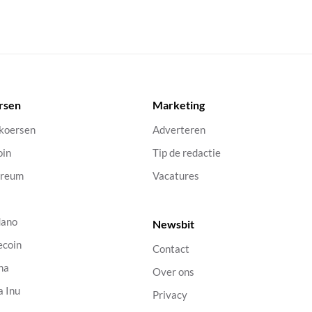
rsen
Marketing
 koersen
Adverteren
oin
Tip de redactie
ereum
Vacatures
dano
Newsbit
ecoin
Contact
na
Over ons
a Inu
Privacy