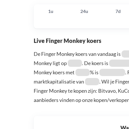
1u
24u
7d
Live Finger Monkey koers
De Finger Monkey koers van vandaag is
Monkey ligt op
. De koers is
Monkey koers met
% is
.
marktkapitalisatie van
. Wil je Fing
Finger Monkey te kopen zijn: Bitvavo, KuC
aanbieders vinden op onze kopen/verkopen
Wat 