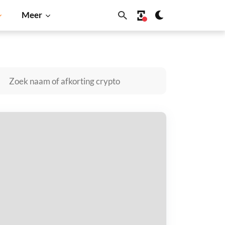
Meer
ba Inu
Dogecoin
Solana
BNB
inger Monkey kopen
taal met
$
tvang