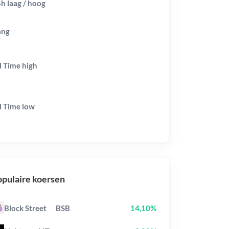
h laag / hoog
ang
l Time
high
l Time
low
pulaire koersen
Block Street
BSB
14,10%