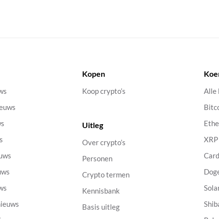
Kopen
Koe
uws
Koop crypto’s
Alle
ieuws
Bitc
ws
Eth
Uitleg
s
XRP
Over crypto’s
euws
Car
Personen
uws
Dog
Crypto termen
uws
Sola
Kennisbank
nieuws
Shib
Basis uitleg