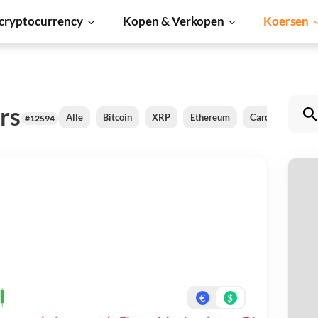
cryptocurrency
Kopen & Verkopen
Koersen
rs
Alle
Bitcoin
XRP
Ethereum
Cardano
Shi
#12594
F
Be
On
€
$