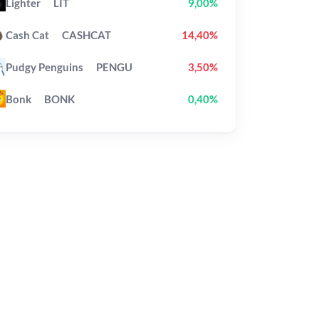
Lighter
LIT
9,00%
Cash Cat
CASHCAT
14,40%
Pudgy Penguins
PENGU
3,50%
Bonk
BONK
0,40%