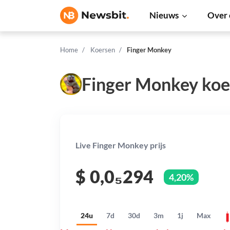
Nieuws
Over 
Home
Koersen
Finger Monkey
Finger Monkey koe
Live Finger Monkey prijs
$
0,0₅294
4,20%
24u
7d
30d
3m
1j
Max