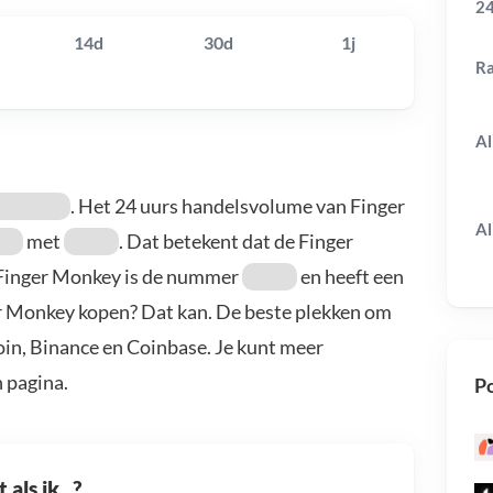
24
14d
30d
1j
R
Al
. Het 24 uurs handelsvolume van Finger
Al
met
. Dat betekent dat de Finger
 Finger Monkey is de nummer
en heeft een
er Monkey kopen? Dat kan. De beste plekken om
oin, Binance en Coinbase. Je kunt meer
 pagina.
Po
als ik...?