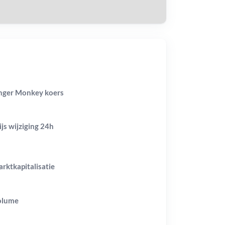
nger Monkey koers
ijs wijziging
24h
rktkapitalisatie
olume