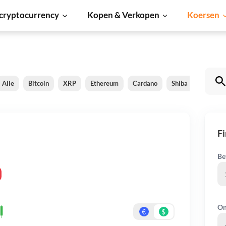
cryptocurrency
Kopen & Verkopen
Koersen
Alle
Bitcoin
XRP
Ethereum
Cardano
Shiba Inu
Dog
F
Be
On
€
$