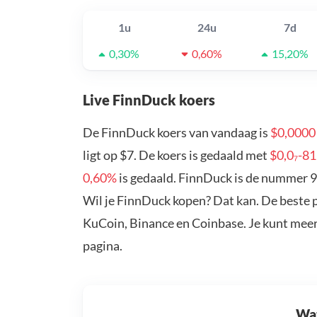
1u
24u
7d
0,30%
0,60%
15,20%
Live FinnDuck koers
De FinnDuck koers van vandaag is
$0,000
ligt op $7. De koers is gedaald met
$0,0₇-8
0,60%
is gedaald. FinnDuck is de nummer 9
Wil je FinnDuck kopen? Dat kan. De beste 
KuCoin, Binance en Coinbase. Je kunt mee
pagina.
Wat 