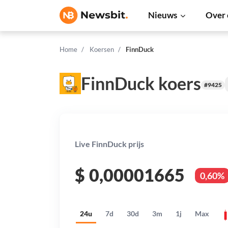
Nieuws
Over 
Home
Koersen
FinnDuck
FinnDuck koers
#9425
Live FinnDuck prijs
$
0,00001665
0,60%
24u
7d
30d
3m
1j
Max