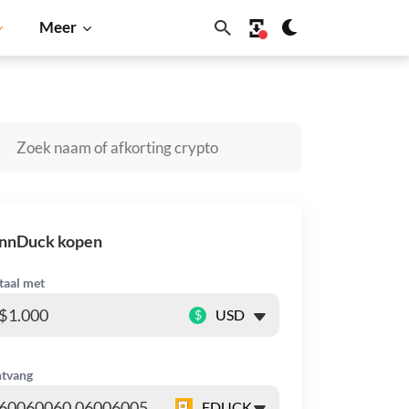
Meer
ecoin
Solana
BNB
innDuck kopen
taal met
$
tvang