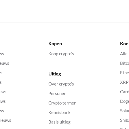
Kopen
Koe
uws
Koop crypto’s
Alle
ieuws
Bitc
ws
Eth
Uitleg
s
XRP
Over crypto’s
euws
Car
Personen
uws
Dog
Crypto termen
uws
Sola
Kennisbank
nieuws
Shib
Basis uitleg