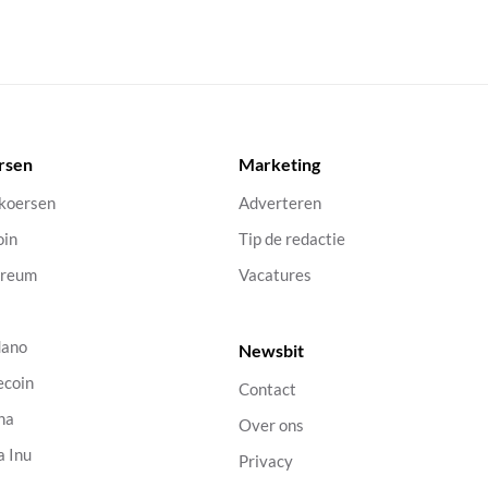
rsen
Marketing
 koersen
Adverteren
oin
Tip de redactie
ereum
Vacatures
dano
Newsbit
ecoin
Contact
na
Over ons
a Inu
Privacy