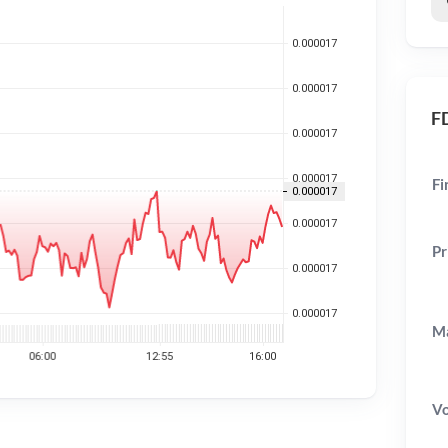
FD
Fi
Pr
Ma
V