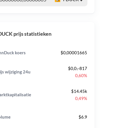
UCK prijs statistieken
nnDuck koers
$0,00001665
$0,0₇-817
ijs wijziging
24u
0,60%
$14.45k
rktkapitalisatie
0,49%
olume
$6.9