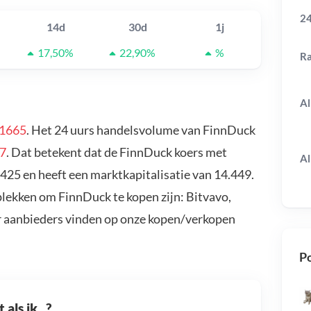
24
14d
30d
1j
17,50%
22,90%
%
R
Al
01665
. Het 24 uurs handelsvolume van FinnDuck
17
. Dat betekent dat de FinnDuck koers met
Al
425 en heeft een marktkapitalisatie van 14.449.
plekken om FinnDuck te kopen zijn: Bitvavo,
r aanbieders vinden op onze kopen/verkopen
Po
als ik...?