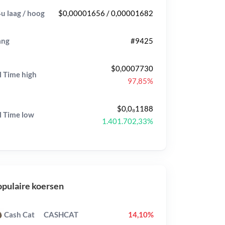
u laag / hoog
$0,00001656 / 0,00001682
ang
#9425
$0,0007730
l Time
high
97,85%
$0,0₈1188
l Time
low
1.401.702,33%
pulaire koersen
Cash Cat
CASHCAT
14,10%