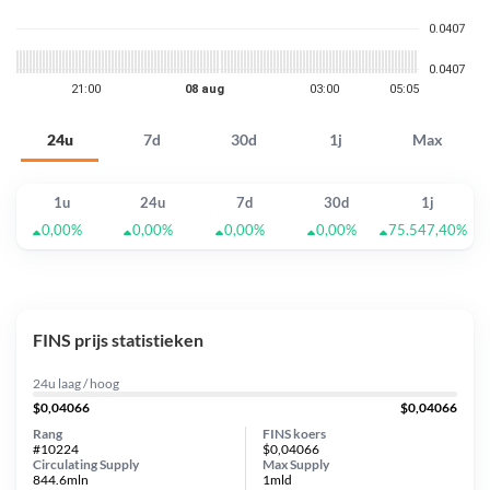
24u
7d
30d
1j
Max
1u
24u
7d
30d
1j
0,00%
0,00%
0,00%
0,00%
75.547,40%
FINS prijs statistieken
24u laag / hoog
$0,04066
$0,04066
Rang
FINS koers
#10224
$0,04066
Circulating Supply
Max Supply
844.6mln
1mld