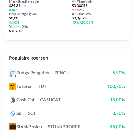
Marktkapitalisatie
All Time
high
$34.35mln
$0,08056
0,00%
49,52%
Prijs wijziging
24u
All Time
low
$0,00
$0,0₅896
0,00%
453.920,58%
Volume 24u
$42.65k
Populaire koersen
Pudgy Penguins
PENGU
5,90%
Tutorial
TUT
100,70%
Cash Cat
CASHCAT
15,00%
Sui
SUI
3,70%
StonkBroker
STONKBROKER
45,00%