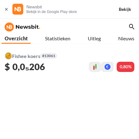
Newsbit
Bekijk
Bekijk in de Google Play store
Overzicht
Statistieken
Uitleg
Nieuws
Fishee koers
#13061
$
0,0₅206
0,80%
€