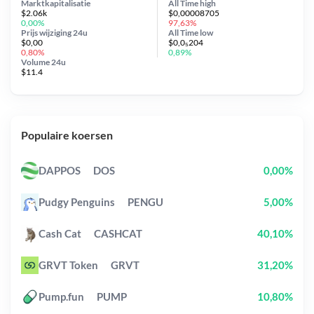
Marktkapitalisatie
All Time
high
$2.06k
$0,00008705
0,00%
97,63%
Prijs wijziging
24u
All Time
low
$0,00
$0,0₅204
0,80%
0,89%
Volume 24u
$11.4
Populaire koersen
DAPPOS
DOS
0,00%
Pudgy Penguins
PENGU
5,00%
Cash Cat
CASHCAT
40,10%
GRVT Token
GRVT
31,20%
Pump.fun
PUMP
10,80%