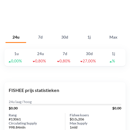
24u
7d
30d
1j
Max
1u
24u
7d
30d
1j
0,00%
0,80%
0,80%
27,00%
%
FISHEE prijs statistieken
24u laag / hoog
$0,00
$0,00
Rang
Fishee koers
#13061
$0,0₅206
Circulating Supply
Max Supply
998.84mln
1mld