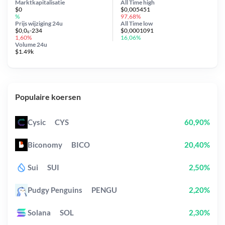
Marktkapitalisatie
All Time
high
$0
$0,005451
%
97,68%
Prijs wijziging
24u
All Time
low
$0,0₆-234
$0,0001091
1,60%
16,06%
Volume 24u
$1.49k
Populaire koersen
Cysic
CYS
60,90%
Biconomy
BICO
20,40%
Sui
SUI
2,50%
Pudgy Penguins
PENGU
2,20%
Solana
SOL
2,30%