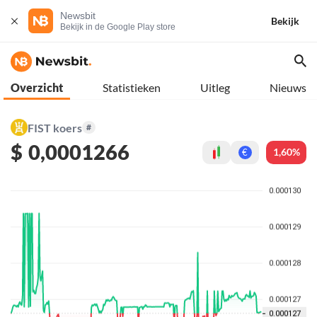
Newsbit
Bekijk
Bekijk in de Google Play store
Overzicht
Statistieken
Uitleg
Nieuws
FIST koers
#
$
0,0001266
1,60%
€