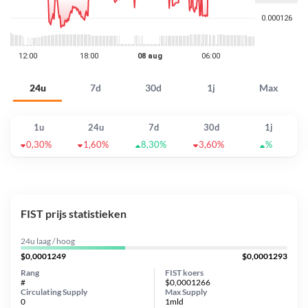
24u
7d
30d
1j
Max
1u
24u
7d
30d
1j
0,30%
1,60%
8,30%
3,60%
%
FIST prijs statistieken
24u laag / hoog
$0,0001249
$0,0001293
Rang
FIST koers
#
$0,0001266
Circulating Supply
Max Supply
0
1mld