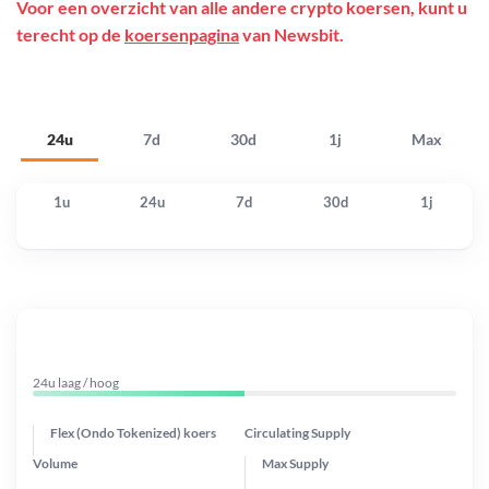
Voor een overzicht van alle andere crypto koersen, kunt u
terecht op de
koersenpagina
van Newsbit.
24u
7d
30d
1j
Max
1u
24u
7d
30d
1j
24u laag / hoog
Flex (Ondo Tokenized) koers
Circulating Supply
Volume
Max Supply