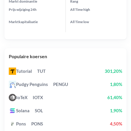
Markt dominantie
Rang
Prijs wijziging
24h
All Time
high
Marktkapitalisatie
All Time
low
Populaire koersen
Tutorial
TUT
301,20%
Pudgy Penguins
PENGU
1,80%
IoTeX
IOTX
61,40%
Solana
SOL
1,90%
Pons
PONS
4,50%