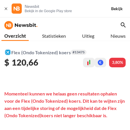
Newsbit
Bekijk
Bekijk in de Google Play store
Overzicht
Statistieken
Uitleg
Nieuws
Flex (Ondo Tokenized) koers
#13475
$
120,66
3,80%
€
Momenteel kunnen we helaas geen resultaten ophalen
voor de Flex (Ondo Tokenized) koers. Dit kan te wijten zijn
aan een tijdelijke storing of de mogelijkheid dat de Flex
(Ondo Tokenized)koers niet langer beschikbaar is.