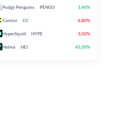
Pudgy Penguins
PENGU
1,40%
Canton
CC
6,80%
Hyperliquid
HYPE
3,50%
Heima
HEI
45,50%