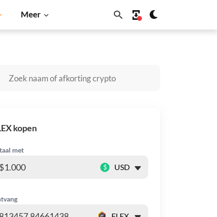
Meer
a
BNB
LEX kopen
taal met
$
tvang