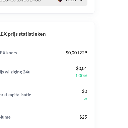
EX prijs statistieken
EX koers
$0,001229
$0,01
ijs wijziging
24u
1,00%
$0
rktkapitalisatie
%
olume
$25