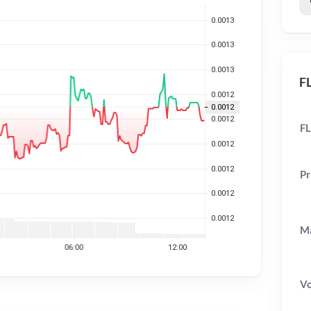
FL
FL
Pr
Ma
V