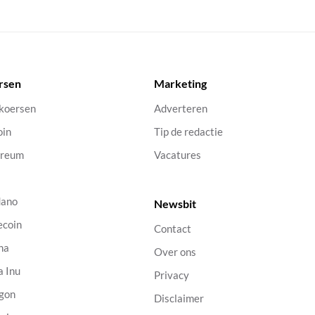
rsen
Marketing
 koersen
Adverteren
oin
Tip de redactie
ereum
Vacatures
dano
Newsbit
ecoin
Contact
na
Over ons
a Inu
Privacy
gon
Disclaimer