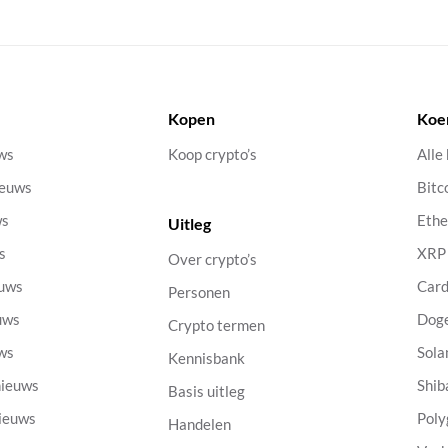
Kopen
Koe
uws
Koop crypto’s
Alle
ieuws
Bitc
ws
Eth
Uitleg
s
XRP
Over crypto’s
euws
Car
Personen
uws
Dog
Crypto termen
uws
Sola
Kennisbank
nieuws
Shib
Basis uitleg
nieuws
Poly
Handelen