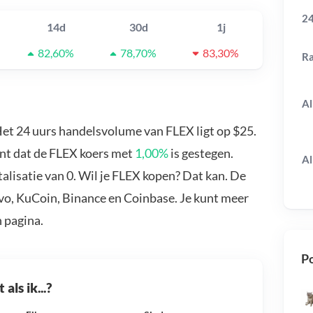
24
14d
30d
1j
82,60%
78,70%
83,30%
R
Al
Het 24 uurs handelsvolume van FLEX ligt op $25.
ent dat de FLEX koers met
1,00%
is gestegen.
Al
lisatie van 0. Wil je FLEX kopen? Dat kan. De
avo, KuCoin, Binance en Coinbase. Je kunt meer
 pagina.
Po
als ik...?