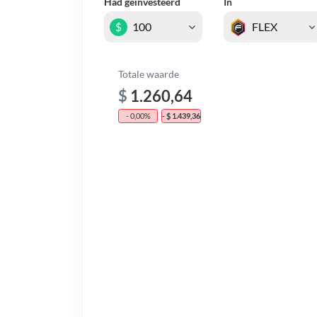
Had geïnvesteerd
In
$
Totale waarde
$
1.260,64
- 0,00%
- $ 1.439,36