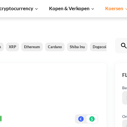
cryptocurrency
Kopen & Verkopen
Koersen
n
XRP
Ethereum
Cardano
Shiba Inu
Dogecoin
Solan
F
Be
On
€
$