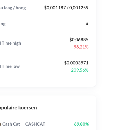
u laag / hoog
$0,001187 / 0,001259
ang
#
$0,06885
l Time
high
98,21%
$0,0003971
l Time
low
209,56%
pulaire koersen
Cash Cat
CASHCAT
69,80%