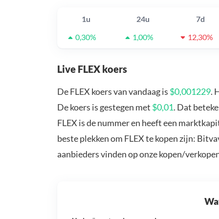
1u
24u
7d
0,30%
1,00%
12,30%
Live FLEX koers
De FLEX koers van vandaag is
$0,001229
. 
De koers is gestegen met
$0,01
. Dat betek
FLEX is de nummer en heeft een marktkapita
beste plekken om FLEX te kopen zijn: Bitv
aanbieders vinden op onze kopen/verkopen
Wat 