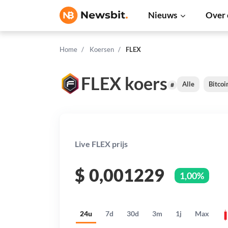
Nieuws
Over 
Home
Koersen
FLEX
FLEX koers
Alle
Bitcoi
#
Live FLEX prijs
$
0,001229
1,00%
24u
7d
30d
3m
1j
Max