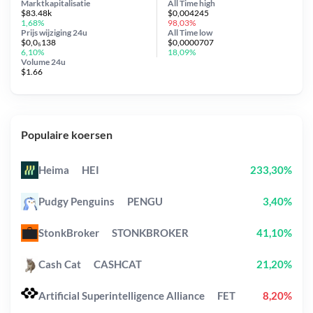
Marktkapitalisatie
All Time
high
$83.48k
$0,004245
1,68%
98,03%
Prijs wijziging
24u
All Time
low
$0,0₅138
$0,0000707
6,10%
18,09%
Volume 24u
$1.66
Populaire koersen
Heima
HEI
233,30%
Pudgy Penguins
PENGU
3,40%
StonkBroker
STONKBROKER
41,10%
Cash Cat
CASHCAT
21,20%
Artificial Superintelligence Alliance
FET
8,20%