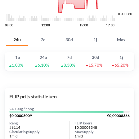
24u
7d
30d
1j
Max
1u
24u
7d
30d
1j
1,00%
6,10%
8,30%
15,70%
65,20%
FLIP prijs statistieken
24u laag / hoog
$0,00008009
$0,00008366
Rang
FLIP koers
#6114
$0,00008348
Circulating Supply
Max Supply
1mld
1mld