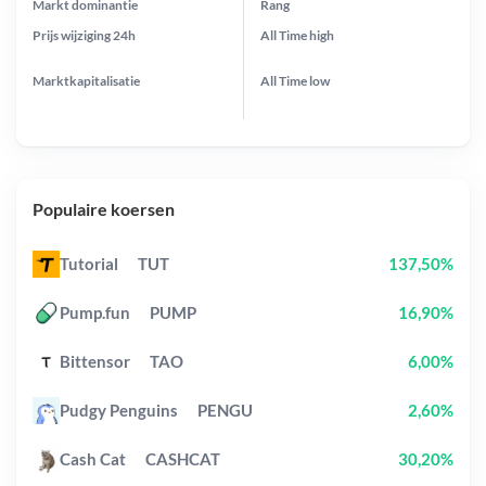
Markt dominantie
Rang
Prijs wijziging
24h
All Time
high
Marktkapitalisatie
All Time
low
Populaire koersen
Tutorial
TUT
137,50%
Pump.fun
PUMP
16,90%
Bittensor
TAO
6,00%
Pudgy Penguins
PENGU
2,60%
Cash Cat
CASHCAT
30,20%