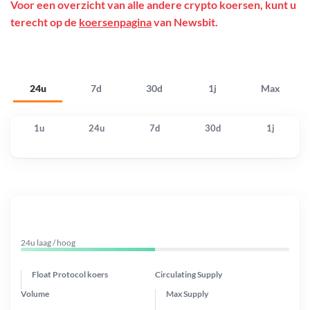
Voor een overzicht van alle andere crypto koersen, kunt u
terecht op de
koersenpagina
van Newsbit.
24u
7d
30d
1j
Max
1u
24u
7d
30d
1j
24u laag / hoog
Float Protocol koers
Circulating Supply
Volume
Max Supply